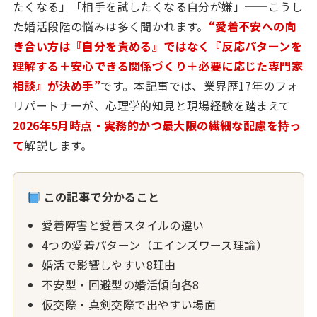
たくなる」「相手を試したくなる自分が嫌」──こうし
た婚活段階の悩みは多く聞かれます。
“愛着不安への向
き合い方は『自分を責める』ではなく『反応パターンを
理解する＋安心できる関係づくり＋必要に応じた専門家
相談』が決め手”
です。本記事では、業界歴17年のフォ
リパートナーが、心理学的知見と現場経験を踏まえて
2026年5月時点・実務的かつ最大限の繊細な配慮を持っ
て
解説します。
この記事で分かること
愛着障害と愛着スタイルの違い
4つの愛着パターン（エインズワース理論）
婚活で影響しやすい8理由
不安型・回避型の婚活傾向各8
仮交際・真剣交際で出やすい場面