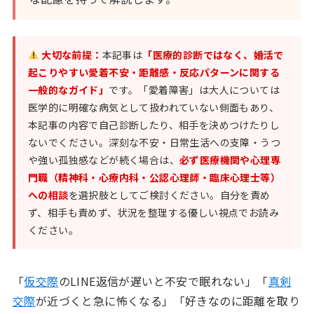
大切な前提：
本記事は
「医療的診断ではなく、婚活で
起こりやすい愛着不安・距離感・反応パターンに関する
一般的なガイド」
です。「愛着障害」は大人については
医学的に明確な病気として扱われていない側面もあり、
本記事の内容で自己診断したり、相手を決めつけたりし
ないでください。深刻な不安・日常生活への支障・うつ
や強い孤独感などが続く場合は、
必ず医療機関や心理専
門職（精神科・心療内科・公認心理師・臨床心理士等）
への相談
を選択肢としてご検討ください。自分を責め
ず、相手も責めず、状況を整理する優しい視点でお読み
ください。
「
仮交際
のLINE返信が遅いと不安で眠れない」「
真剣
交際
が近づくと急に怖くなる」「好きなのに距離を取り