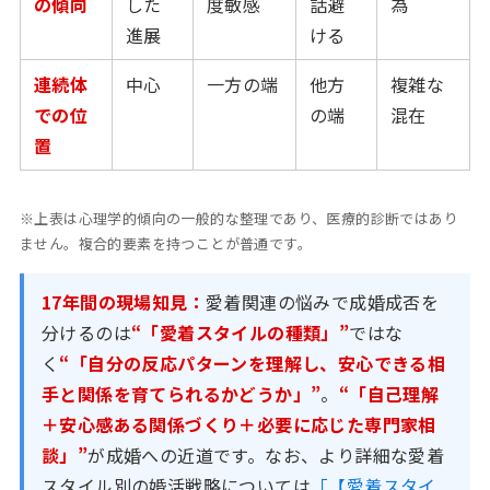
の傾向
した
度敏感
話避
為
進展
ける
連続体
中心
一方の端
他方
複雑な
での位
の端
混在
置
※上表は心理学的傾向の一般的な整理であり、医療的診断ではあり
ません。複合的要素を持つことが普通です。
17年間の現場知見：
愛着関連の悩みで成婚成否を
分けるのは
“「愛着スタイルの種類」”
ではな
く
“「自分の反応パターンを理解し、安心できる相
手と関係を育てられるかどうか」”
。
“「自己理解
＋安心感ある関係づくり＋必要に応じた専門家相
談」”
が成婚への近道です。なお、より詳細な愛着
スタイル別の婚活戦略については
「【愛着スタイ