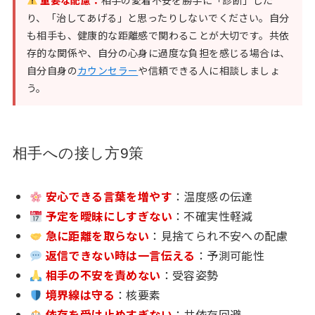
重要な配慮：
相手の愛着不安を勝手に「診断」した
り、「治してあげる」と思ったりしないでください。自分
も相手も、健康的な距離感で関わることが大切です。共依
存的な関係や、自分の心身に過度な負担を感じる場合は、
自分自身の
カウンセラー
や信頼できる人に相談しましょ
う。
相手への接し方9策
安心できる言葉を増やす
：温度感の伝達
予定を曖昧にしすぎない
：不確実性軽減
急に距離を取らない
：見捨てられ不安への配慮
返信できない時は一言伝える
：予測可能性
相手の不安を責めない
：受容姿勢
境界線は守る
：核要素
依存を受け止めすぎない
：共依存回避