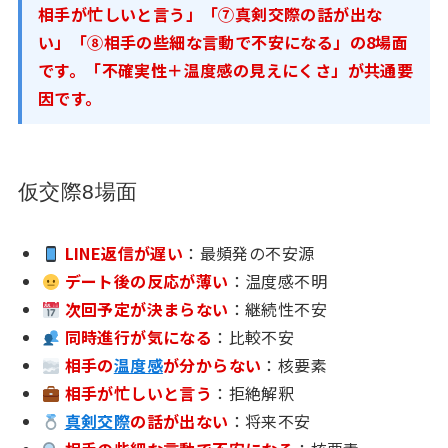
相手が忙しいと言う」「⑦真剣交際の話が出な
い」「⑧相手の些細な言動で不安になる」の8場面
です。「不確実性＋温度感の見えにくさ」が共通要
因です。
仮交際8場面
LINE返信が遅い
：最頻発の不安源
デート後の反応が薄い
：温度感不明
次回予定が決まらない
：継続性不安
同時進行が気になる
：比較不安
相手の
温度感
が分からない
：核要素
相手が忙しいと言う
：拒絶解釈
真剣交際
の話が出ない
：将来不安