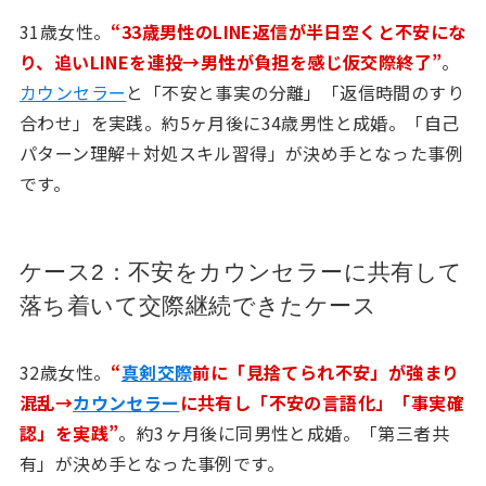
31歳女性。
“33歳男性のLINE返信が半日空くと不安にな
り、追いLINEを連投→男性が負担を感じ仮交際終了”
。
カウンセラー
と「不安と事実の分離」「返信時間のすり
合わせ」を実践。約5ヶ月後に34歳男性と成婚。「自己
パターン理解＋対処スキル習得」が決め手となった事例
です。
ケース2：不安をカウンセラーに共有して
落ち着いて交際継続できたケース
32歳女性。
“
真剣交際
前に「見捨てられ不安」が強まり
混乱→
カウンセラー
に共有し「不安の言語化」「事実確
認」を実践”
。約3ヶ月後に同男性と成婚。「第三者共
有」が決め手となった事例です。