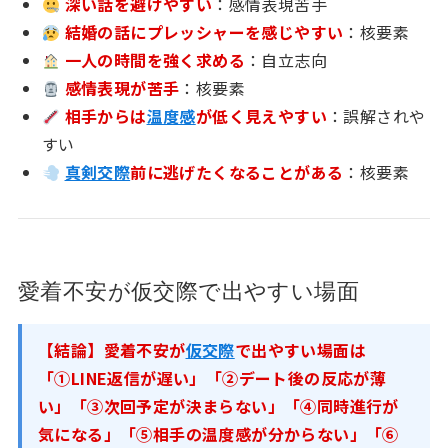
深い話を避けやすい
：感情表現苦手
結婚の話にプレッシャーを感じやすい
：核要素
一人の時間を強く求める
：自立志向
感情表現が苦手
：核要素
相手からは
温度感
が低く見えやすい
：誤解されや
すい
真剣交際
前に逃げたくなることがある
：核要素
愛着不安が仮交際で出やすい場面
【結論】愛着不安が
仮交際
で出やすい場面は
「①LINE返信が遅い」「②デート後の反応が薄
い」「③次回予定が決まらない」「④同時進行が
気になる」「⑤相手の温度感が分からない」「⑥