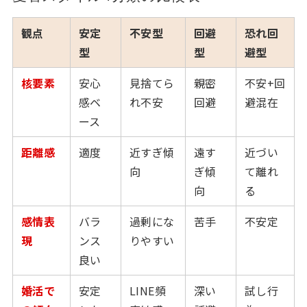
観点
安定
不安型
回避
恐れ回
型
型
避型
核要素
安心
見捨てら
親密
不安+回
感ベ
れ不安
回避
避混在
ース
距離感
適度
近すぎ傾
遠す
近づい
向
ぎ傾
て離れ
向
る
感情表
バラ
過剰にな
苦手
不安定
現
ンス
りやすい
良い
婚活で
安定
LINE頻
深い
試し行