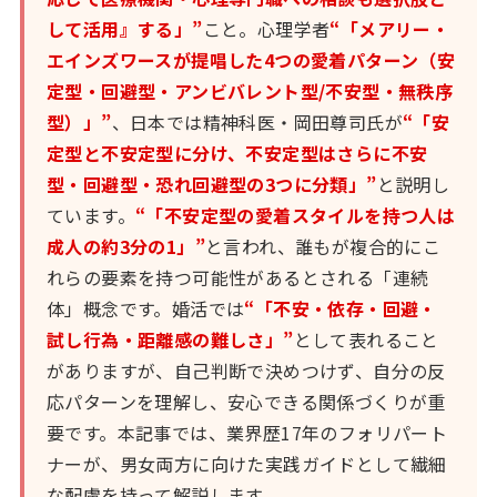
して活用』する」”
こと。心理学者
“「メアリー・
エインズワースが提唱した4つの愛着パターン（安
定型・回避型・アンビバレント型/不安型・無秩序
型）」”
、日本では精神科医・岡田尊司氏が
“「安
定型と不安定型に分け、不安定型はさらに不安
型・回避型・恐れ回避型の3つに分類」”
と説明し
ています。
“「不安定型の愛着スタイルを持つ人は
成人の約3分の1」”
と言われ、誰もが複合的にこ
れらの要素を持つ可能性があるとされる「連続
体」概念です。婚活では
“「不安・依存・回避・
試し行為・距離感の難しさ」”
として表れること
がありますが、自己判断で決めつけず、自分の反
応パターンを理解し、安心できる関係づくりが重
要です。本記事では、業界歴17年のフォリパート
ナーが、男女両方に向けた実践ガイドとして繊細
な配慮を持って解説します。