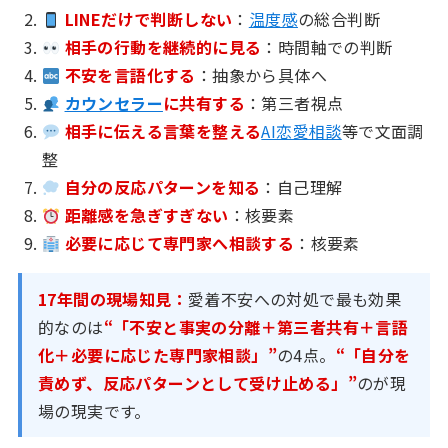
LINEだけで判断しない
：
温度感
の総合判断
相手の行動を継続的に見る
：時間軸での判断
不安を言語化する
：抽象から具体へ
カウンセラー
に共有する
：第三者視点
相手に伝える言葉を整える
AI恋愛相談
等で文面調
整
自分の反応パターンを知る
：自己理解
距離感を急ぎすぎない
：核要素
必要に応じて専門家へ相談する
：核要素
17年間の現場知見：
愛着不安への対処で最も効果
的なのは
“「不安と事実の分離＋第三者共有＋言語
化＋必要に応じた専門家相談」”
の4点。
“「自分を
責めず、反応パターンとして受け止める」”
のが現
場の現実です。