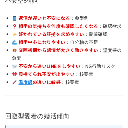
不安型8傾向
返信が遅いと不安になる
：典型例
相手の気持ちを何度も確認したくなる
：確認欲求
好かれている証拠を求めやすい
：愛着確認
相手中心になりやすい
：自分軸の不足
交際初期から感情が大きく動きやすい
：温度感の
急変
不安から追いLINEをしやすい
：NG行動リスク
見捨てられ不安が出やすい
：核要素
温度感
の違いに敏感
：核要素
回避型愛着の婚活傾向