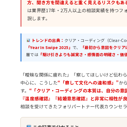
方、聞き方を間違えると重く見えるリスクもあ
は業界歴17年・2万人以上の相談実績を持つフ
説します。
トレンドの出典：
クリア・コーディング（Clear-C
「Year In Swipe 2025」
で、
「最初から意図をクリア
層では
「駆け引きよりも誠実さ・感情面の明確さ・価
「曖昧な関係に疲れた」「察してほしいけど伝わら
中心に、こうした
“「察して文化への違和感」”
か
す。
“「クリア・コーディングの本質は、自分の意
『温度感確認』『結婚意思確認』と非常に相性が良
相談を受けてきたフォリパートナー代表カウンセ