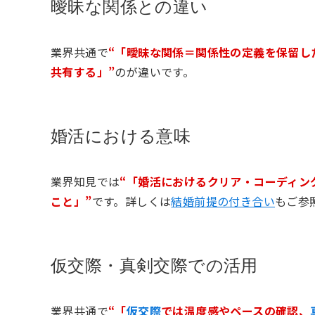
曖昧な関係との違い
業界共通で
“「曖昧な関係＝関係性の定義を保留し
共有する」”
のが違いです。
婚活における意味
業界知見では
“「婚活におけるクリア・コーディン
こと」”
です。詳しくは
結婚前提の付き合い
もご参
仮交際・真剣交際での活用
業界共通で
“「
仮交際
では温度感やペースの確認、