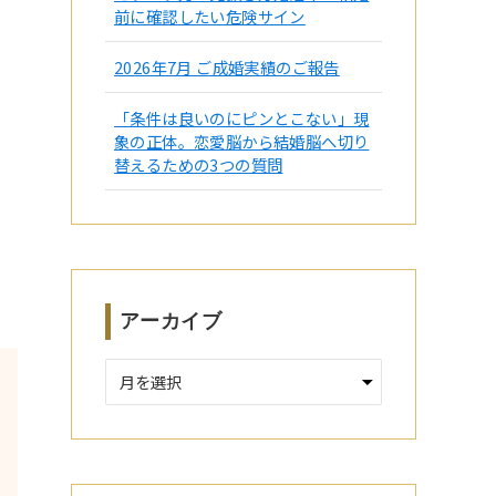
前に確認したい危険サイン
2026年7月 ご成婚実績のご報告
「条件は良いのにピンとこない」現
象の正体。恋愛脳から結婚脳へ切り
替えるための3つの質問
アーカイブ
ア
ー
カ
イ
ブ