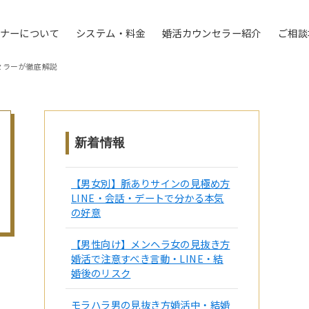
トナーについて
システム・料金
婚活カウンセラー紹介
ご相談
セラーが徹底解説
新着情報
【男女別】脈ありサインの見極め方
LINE・会話・デートで分かる本気
の好意
【男性向け】メンヘラ女の見抜き方
婚活で注意すべき言動・LINE・結
婚後のリスク
モラハラ男の見抜き方婚活中・結婚