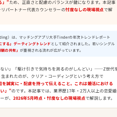
る」”
ため、正直さと配慮のバランスが鍵になります。本記事
ォリパートナー代表カウンセラーの
忖度なしの現場視点
で解
oding）は、マッチングアプリ大手Tinderの年次トレンドレポート
にする」デーティングトレンド
として紹介されました。若いシングル
値観の共有」
が重視される流れが広がっています。
ない」「駆け引きで気持ちを測るのがしんどい」──Z世代
ら生まれたのが、クリア・コーディングという考え方で
図を誠実に・配慮を持って伝えること。これは婚活における
い」”
のです。本記事では、業界歴17年・2万人以上の恋愛婚
ラーが、
2026年5月時点・忖度なしの現場視点
で解説します。