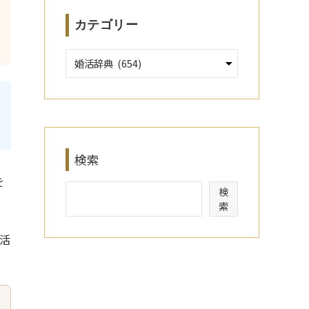
カテゴリー
検索
を
検
索
活