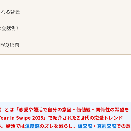
される背景
な会話例7
AQ15問
？
ing）とは「恋愛や婚活で自分の意図・価値観・関係性の希望を
r In Swipe 2025」で紹介されたZ世代の恋愛トレンド
勢。婚活では
温度感
のズレを減らし、
仮交際
・
真剣交際
での意