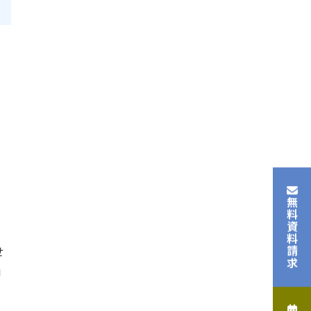
無料資料請求
せ
」