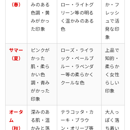
（春）
みのある
ロー・ライトグ
か・フ
色調・黄
リーン等の明る
レッシ
みがかっ
く温かみのある
ュで活
た印象
色
発な印
象
サマー
ピンクが
ローズ・ライラ
上品で
（夏）
かった
ック・ペールブ
知的・
肌・柔ら
ルー・ラベンダ
柔らか
かい色
ー等の柔らかく
く女性
調・青み
クールな色
らしい
がかった
印象
印象
オータ
深みのあ
テラコッタ・カ
大人っ
ム
る肌・温
ーキ・ブラウ
ぽく落
（秋）
かみと落
ン・オリーブ等
ち着い