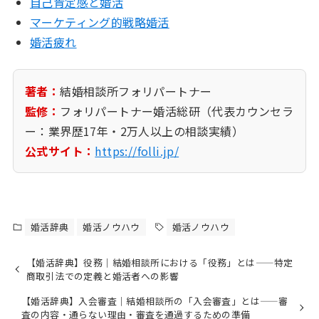
自己肯定感と婚活
マーケティング的戦略婚活
婚活疲れ
著者：
結婚相談所フォリパートナー
監修：
フォリパートナー婚活総研（代表カウンセラ
ー：業界歴17年・2万人以上の相談実績）
公式サイト：
https://folli.jp/
婚活辞典
婚活ノウハウ
婚活ノウハウ
【婚活辞典】役務｜結婚相談所における「役務」とは——特定
商取引法での定義と婚活者への影響
【婚活辞典】入会審査｜結婚相談所の「入会審査」とは——審
査の内容・通らない理由・審査を通過するための準備