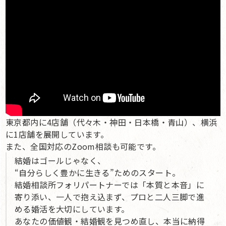
東京都内に4店舗（代々木・神田・日本橋・青山）、横浜
に1店舗を展開しています。
また、全国対応のZoom相談も可能です。
結婚はゴールじゃなく、
“自分らしく豊かに生きる”ためのスタート。
結婚相談所フォリパートナーでは「本質と本音」に
寄り添い、一人で抱え込まず、プロと二人三脚で進
める婚活を大切にしています。
あなたの価値観・結婚観を見つめ直し、本当に納得