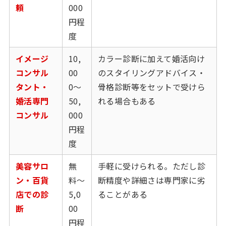
頼
000
円程
度
イメージ
10,
カラー診断に加えて婚活向け
コンサル
00
のスタイリングアドバイス・
タント・
0〜
骨格診断等をセットで受けら
婚活専門
50,
れる場合もある
コンサル
000
円程
度
美容サロ
無
手軽に受けられる。ただし診
ン・百貨
料〜
断精度や詳細さは専門家に劣
店での診
5,0
ることがある
断
00
円程