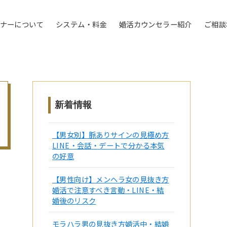
トナーについて
システム・料金
婚活カウンセラー紹介
ご相談
新着情報
【男女別】脈ありサインの見極め方
LINE・会話・デートで分かる本気
の好意
【男性向け】メンヘラ女の見抜き方
婚活で注意すべき言動・LINE・結
婚後のリスク
モラハラ男の見抜き方婚活中・結婚