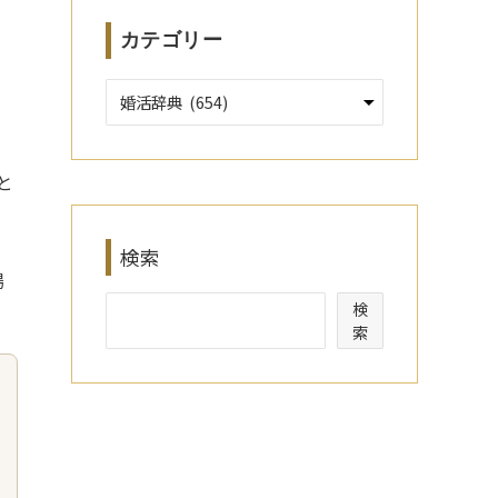
カテゴリー
」
と
検索
場
検
索