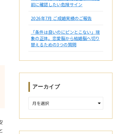
前に確認したい危険サイン
2026年7月 ご成婚実績のご報告
「条件は良いのにピンとこない」現
象の正体。恋愛脳から結婚脳へ切り
替えるための3つの質問
アーカイブ
ア
ー
カ
イ
安
ブ
と