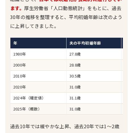
ます。
厚生労働省「人口動態統計」をもとに、過去
30年の推移を整理すると、平均初婚年齢は次のよう
に上昇してきました。
年
夫の平均初婚年齢
妻の
1980年
27.8歳
25.
2000年
28.8歳
27.
2010年
30.5歳
28.
2020年
31.0歳
29.
2024年（確定値）
31.1歳
29.
2025年（概数）
31.0歳
29.
過去10年では緩やかな上昇、過去20年では1〜2歳