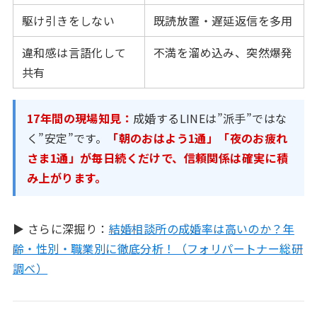
駆け引きをしない
既読放置・遅延返信を多用
違和感は言語化して
不満を溜め込み、突然爆発
共有
17年間の現場知見：
成婚するLINEは”派手”ではな
く”安定”です。
「朝のおはよう1通」「夜のお疲れ
さま1通」が毎日続くだけで、信頼関係は確実に積
み上がります。
▶ さらに深掘り：
結婚相談所の成婚率は高いのか？年
齢・性別・職業別に徹底分析！（フォリパートナー総研
調べ）