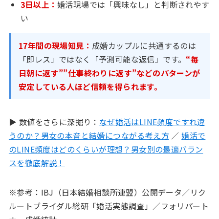
3日以上：
婚活現場では「興味なし」と判断されやす
い
17年間の現場知見：
成婚カップルに共通するのは
「即レス」ではなく「予測可能な返信」です。
“毎
日朝に返す””仕事終わりに返す”などのパターンが
安定している人ほど信頼を得られます。
▶ 数値をさらに深掘り：
なぜ婚活はLINE頻度ですれ違
うのか？男女の本音と結婚につながる考え方
／
婚活で
のLINE頻度はどのくらいが理想？男女別の最適バラン
スを徹底解説！
※参考：IBJ（日本結婚相談所連盟）公開データ／リク
ルートブライダル総研「婚活実態調査」／フォリパート