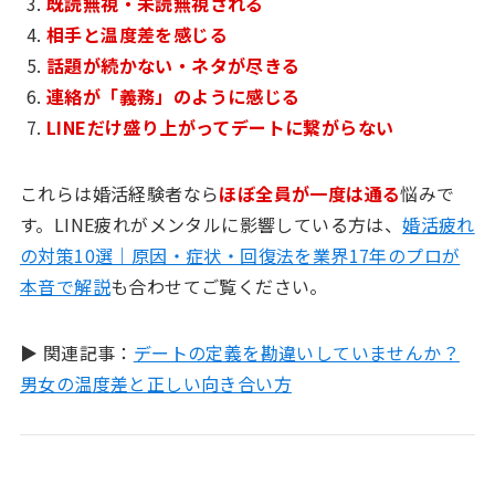
既読無視・未読無視される
相手と温度差を感じる
話題が続かない・ネタが尽きる
連絡が「義務」のように感じる
LINEだけ盛り上がってデートに繋がらない
これらは婚活経験者なら
ほぼ全員が一度は通る
悩みで
す。LINE疲れがメンタルに影響している方は、
婚活疲れ
の対策10選｜原因・症状・回復法を業界17年のプロが
本音で解説
も合わせてご覧ください。
▶ 関連記事：
デートの定義を勘違いしていませんか？
男女の温度差と正しい向き合い方