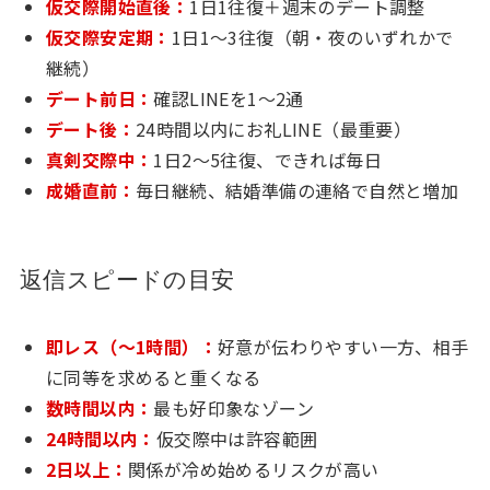
仮交際開始直後：
1日1往復＋週末のデート調整
仮交際安定期：
1日1〜3往復（朝・夜のいずれかで
継続）
デート前日：
確認LINEを1〜2通
デート後：
24時間以内にお礼LINE（最重要）
真剣交際中：
1日2〜5往復、できれば毎日
成婚直前：
毎日継続、結婚準備の連絡で自然と増加
返信スピードの目安
即レス（〜1時間）：
好意が伝わりやすい一方、相手
に同等を求めると重くなる
数時間以内：
最も好印象なゾーン
24時間以内：
仮交際中は許容範囲
2日以上：
関係が冷め始めるリスクが高い