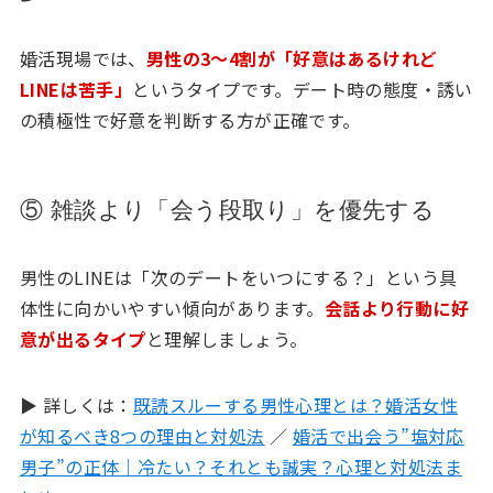
婚活現場では、
男性の3〜4割が「好意はあるけれど
LINEは苦手」
というタイプです。デート時の態度・誘い
の積極性で好意を判断する方が正確です。
⑤ 雑談より「会う段取り」を優先する
男性のLINEは「次のデートをいつにする？」という具
体性に向かいやすい傾向があります。
会話より行動に好
意が出るタイプ
と理解しましょう。
▶ 詳しくは：
既読スルーする男性心理とは？婚活女性
が知るべき8つの理由と対処法
／
婚活で出会う”塩対応
男子”の正体｜冷たい？それとも誠実？心理と対処法ま