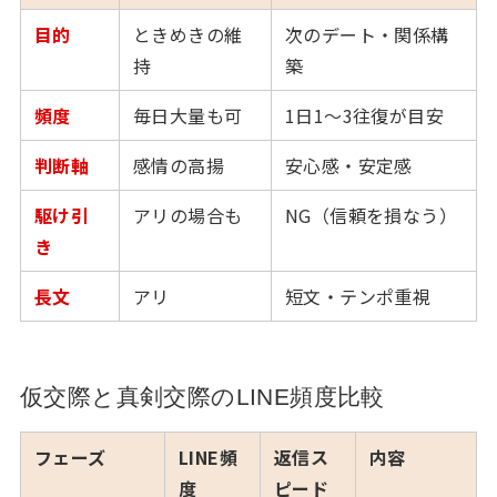
目的
ときめきの維
次のデート・関係構
持
築
頻度
毎日大量も可
1日1〜3往復が目安
判断軸
感情の高揚
安心感・安定感
駆け引
アリの場合も
NG（信頼を損なう）
き
長文
アリ
短文・テンポ重視
仮交際と真剣交際のLINE頻度比較
フェーズ
LINE頻
返信ス
内容
度
ピード