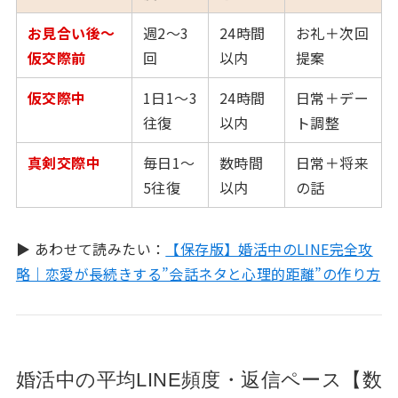
お見合い後〜
週2〜3
24時間
お礼＋次回
仮交際前
回
以内
提案
仮交際中
1日1〜3
24時間
日常＋デー
往復
以内
ト調整
真剣交際中
毎日1〜
数時間
日常＋将来
5往復
以内
の話
▶ あわせて読みたい：
【保存版】婚活中のLINE完全攻
略｜恋愛が長続きする”会話ネタと心理的距離”の作り方
婚活中の平均LINE頻度・返信ペース【数