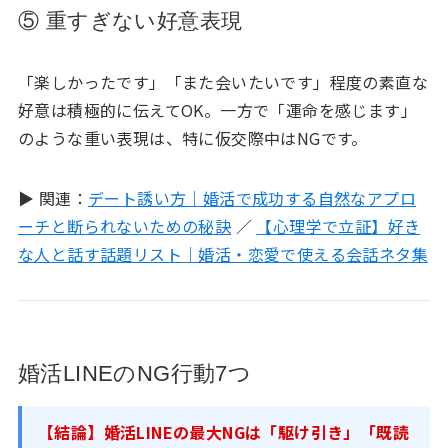
⑤ 重すぎない好意表現
「楽しかったです」「また会いたいです」程度の素直な
好意は積極的に伝えてOK。一方で「運命を感じます」
のような重い表現は、特に仮交際中はNGです。
▶ 関連：
デート誘い方｜婚活で成功する自然なアプロ
ーチと断られないための秘訣
／
【心理学で立証】好き
な人と話す話題リスト｜婚活・恋愛で使える会話ネタ集
婚活LINEのNG行動7つ
【結論】婚活LINEの最大NGは「駆け引き」「既読