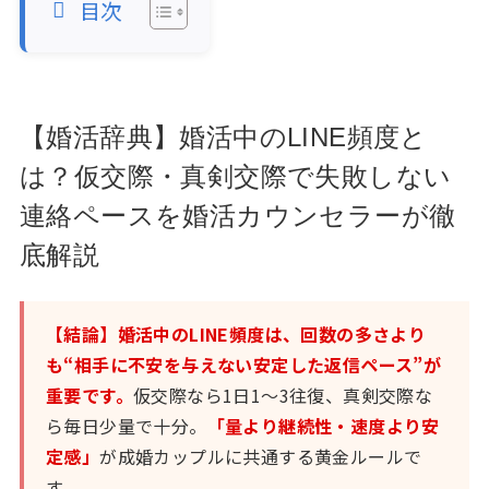
目次
【婚活辞典】婚活中のLINE頻度と
は？仮交際・真剣交際で失敗しない
連絡ペースを婚活カウンセラーが徹
底解説
【結論】婚活中のLINE頻度は、回数の多さより
も“相手に不安を与えない安定した返信ペース”が
重要です。
仮交際なら1日1〜3往復、真剣交際な
ら毎日少量で十分。
「量より継続性・速度より安
定感」
が成婚カップルに共通する黄金ルールで
す。