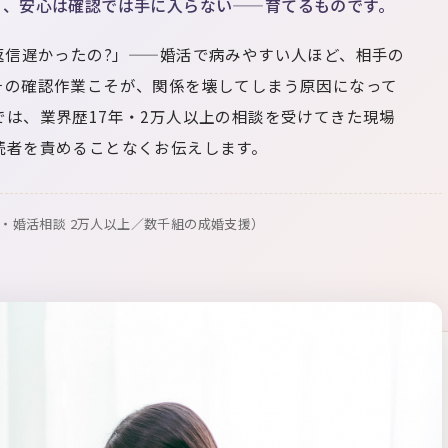
、安心は確認では手に入らない——育てるものです。
返信遅かったの?」——婚活で病みやすい人ほど、相手の
その確認作業こそが、関係を壊してしまう原因になって
は、業界歴17年・2万人以上の相談を受けてきた現場
読者を責めることなくお伝えします。
愛・婚活相談 2万人以上／数千組の成婚支援）