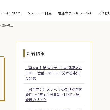
トナーについて
システム・料金
婚活カウンセラー紹介
ご相談
本当の理由
新着情報
【男女別】脈ありサインの見極め方
LINE・会話・デートで分かる本気
の好意
【男性向け】メンヘラ女の見抜き方
婚活で注意すべき言動・LINE・結
婚後のリスク