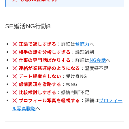
SE婚活NG行動8
正論で返しすぎる
：詳細は
傾聴力
へ
相手の話を分析しすぎる
：論理過剰
仕事の専門話ばかりする
：詳細は
NG会話
へ
連絡が業務連絡のようになる
：温度感不足
デート提案をしない
：受け身NG
感情表現を省略する
：核NG
比較検討しすぎる
：感情判断不足
プロフィール写真を軽視する
：詳細は
プロフィー
ル写真戦略
へ