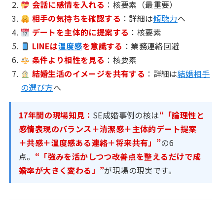
会話に感情を入れる
：核要素（最重要）
相手の気持ちを確認する
：詳細は
傾聴力
へ
デートを主体的に提案する
：核要素
LINEは
温度感
を意識する
：業務連絡回避
条件より相性を見る
：核要素
結婚生活のイメージを共有する
：詳細は
結婚相手
の選び方
へ
17年間の現場知見：
SE成婚事例の核は
“「論理性と
感情表現のバランス＋清潔感＋主体的デート提案
＋共感＋温度感ある連絡＋将来共有」”
の6
点。
“「強みを活かしつつ改善点を整えるだけで成
婚率が大きく変わる」”
が現場の現実です。