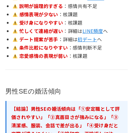
説明が論理的すぎる
：感情共有不足
感情表現が少ない
：核課題
受け身になりやすい
：核課題
忙しくて連絡が遅い
：詳細は
LINE頻度
へ
デート提案が苦手
：詳細は
初デート
へ
条件比較になりやすい
：感情判断不足
恋愛感情の表現が弱い
：核課題
男性SEの婚活傾向
【結論】男性SEの婚活傾向は「①安定職として評
価されやすい」「②真面目さが強みになる」「③
清潔感、服装、会話で差が出る」「④受け身だと