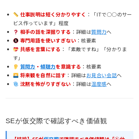
仕事説明は短く分かりやすく
：「ITで○○のサー
ビス作っています」程度
相手の話を深掘りする
：詳細は
質問力
へ
専門用語を使いすぎない
：核要素
共感を言葉にする
：「素敵ですね」「分かりま
す」
質問力
・
傾聴力
を意識する
：核要素
将来観を自然に話す
：詳細は
お見合い会話
へ
沈黙を怖がりすぎない
：詳細は
温度感
へ
SEが仮交際で確認すべき価値観