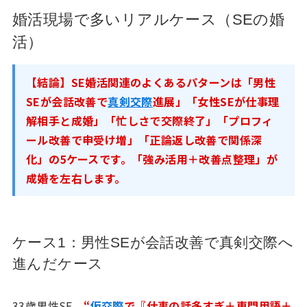
婚活現場で多いリアルケース（SEの婚
活）
【結論】SE婚活関連のよくあるパターンは「男性
SEが会話改善で
真剣交際
進展」「女性SEが仕事理
解相手と成婚」「忙しさで交際終了」「プロフィ
ール改善で申受け増」「正論返し改善で関係深
化」の5ケースです。「強み活用＋改善点整理」が
成婚を左右します。
ケース1：男性SEが会話改善で真剣交際へ
進んだケース
33歳男性SE。
“
仮交際
で『仕事の話多すぎ＋専門用語＋