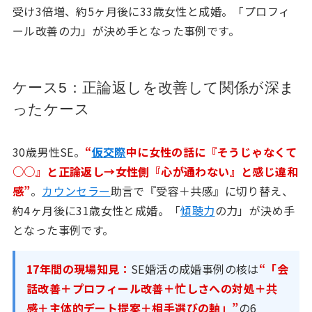
受け3倍増、約5ヶ月後に33歳女性と成婚。「プロフィ
ール改善の力」が決め手となった事例です。
ケース5：正論返しを改善して関係が深ま
ったケース
30歳男性SE。
“
仮交際
中に女性の話に『そうじゃなくて
○○』と正論返し→女性側『心が通わない』と感じ違和
感”
。
カウンセラー
助言で『受容＋共感』に切り替え、
約4ヶ月後に31歳女性と成婚。「
傾聴力
の力」が決め手
となった事例です。
17年間の現場知見：
SE婚活の成婚事例の核は
“「会
話改善＋プロフィール改善＋忙しさへの対処＋共
感＋主体的デート提案＋相手選びの軸」”
の6