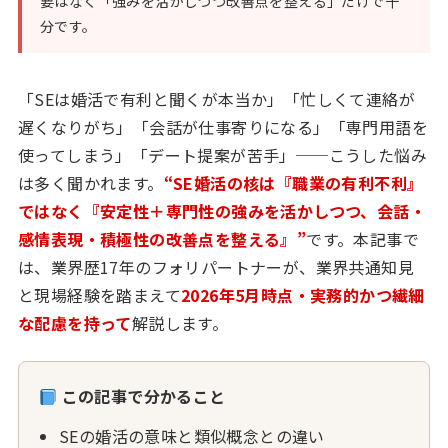
要はなく「強みを活かしつつ改善点を整える」だけで十
分です。
「SEは婚活で有利と聞くが本当か」「忙しくて連絡が
遅くなりがち」「会話が仕事寄りになる」「専門用語を
使ってしまう」「デート提案が苦手」──こうした悩み
は多く聞かれます。
“SE婚活の核は『職業の有利不利』
ではなく『安定性＋専門性の強みを活かしつつ、会話・
感情表現・積極性の改善点を整える』”
です。本記事で
は、業界歴17年のフォリパートナーが、業界共通知見
と現場経験を踏まえて
2026年5月時点・実務的かつ繊細
な配慮を持って
解説します。
この記事で分かること
SEの婚活の意味と類似概念との違い