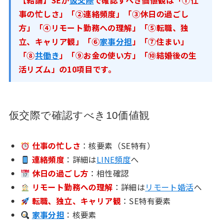
【結論】SEが
仮交際
で確認すべき価値観は「①仕
事の忙しさ」「②連絡頻度」「③休日の過ごし
方」「④リモート勤務への理解」「⑤転職、独
立、キャリア観」「⑥
家事分担
」「⑦住まい」
「⑧
共働き
」「⑨お金の使い方」「⑩結婚後の生
活リズム」の10項目です。
仮交際で確認すべき10価値観
仕事の忙しさ
：核要素（SE特有）
連絡頻度
：詳細は
LINE頻度
へ
休日の過ごし方
：相性確認
リモート勤務への理解
：詳細は
リモート婚活
へ
転職、独立、キャリア観
：SE特有要素
家事分担
：核要素