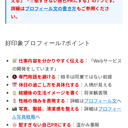
える」「⑦堅すぎない自己PRにする」の7つです。
詳細は
プロフィール文の書き方
もご参照くださ
い。
好印象プロフィール7ポイント
仕事内容を分かりやすく伝える
：「Webサービス
の開発をしています」
専門用語を避ける
：相手は同業ではない前提
休日の過ごし方を具体化する
：人柄が見える
結婚後の生活イメージを書く
：将来観表現
性格の強みを表現する
：詳細は
プロフィール文
へ
写真、服装、清潔感を整える
：詳細は
プロフィー
ル写真戦略
へ
堅すぎない自己PRにする
：温かみ重視