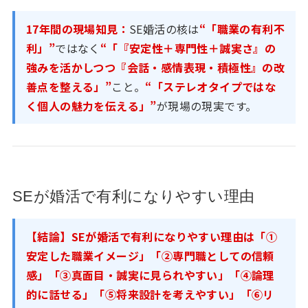
17年間の現場知見：
SE婚活の核は
“「職業の有利不
利」”
ではなく
“「『安定性＋専門性＋誠実さ』の
強みを活かしつつ『会話・感情表現・積極性』の改
善点を整える」”
こと。
“「ステレオタイプではな
く個人の魅力を伝える」”
が現場の現実です。
SEが婚活で有利になりやすい理由
【結論】SEが婚活で有利になりやすい理由は「①
安定した職業イメージ」「②専門職としての信頼
感」「③真面目・誠実に見られやすい」「④論理
的に話せる」「⑤将来設計を考えやすい」「⑥リ