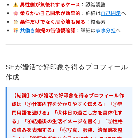
男性側が気後れするケース
：認識調整
柔らかい自己開示が効果的
：詳細は
自己開示
へ
条件だけでなく居心地も見る
：核要素
共働き
前提の価値観確認
：詳細は
家事分担
へ
SEが婚活で好印象を得るプロフィール
作成
【結論】SEが婚活で好印象を得るプロフィール作
成は「①仕事内容を分かりやすく伝える」「②専
門用語を避ける」「③休日の過ごし方を具体化す
る」「④結婚後の生活イメージを書く」「⑤性格
の強みを表現する」「⑥写真、服装、清潔感を整