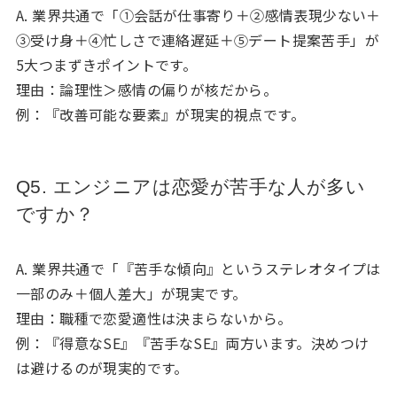
A. 業界共通で「①会話が仕事寄り＋②感情表現少ない＋
③受け身＋④忙しさで連絡遅延＋⑤デート提案苦手」が
5大つまずきポイントです。
理由：論理性＞感情の偏りが核だから。
例：『改善可能な要素』が現実的視点です。
Q5. エンジニアは恋愛が苦手な人が多い
ですか？
A. 業界共通で「『苦手な傾向』というステレオタイプは
一部のみ＋個人差大」が現実です。
理由：職種で恋愛適性は決まらないから。
例：『得意なSE』『苦手なSE』両方います。決めつけ
は避けるのが現実的です。