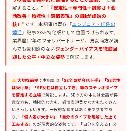
解すること。
“「『安定性＋専門性＋誠実さ＋会
話改善＋積極性＋感情表現』の6軸が成婚の
核」”
です。本記事は既存「
エンジニア・IT系の
婚活
」記事のSE特化版として位置づけられます。
業界歴17年のフォリパートナーが、男女両方が読
んでも違和感のない
ジェンダーバイアスを徹底回
避した公平・中立な姿勢
で解説します。
大切な前提：
本記事は
「SE全員が会話下手」「SE男性
は受け身」「SE女性は自立しすぎ」等のステレオタイプ
を否定する立場
で解説します。SEの方の中には会話が得
意な方も、積極的な方も、感情表現豊かな方もたくさん
いらっしゃいます。一般的な傾向はあくまで参考であ
り、
「個人差が大きい」「自分のタイプを理解した上で
工夫する」
のが現実的な姿勢です。「自分を変える」必