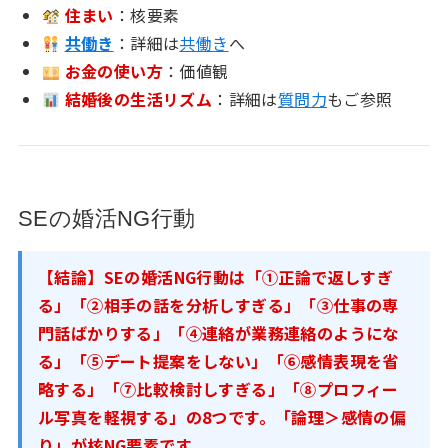
住まい
：核要素
共働き
：詳細は
共働き
へ
お金の使い方
：価値観
結婚後の生活リズム
：詳細は
質問力
もご参照
SEの婚活NG行動
【結論】SEの婚活NG行動は「①正論で返しすぎ
る」「②相手の話を分析しすぎる」「③仕事の専
門話ばかりする」「④連絡が業務連絡のようにな
る」「⑤デート提案をしない」「⑥感情表現を省
略する」「⑦比較検討しすぎる」「⑧プロフィー
ル写真を軽視する」の8つです。「論理＞感情の偏
り」が核NG要素です。