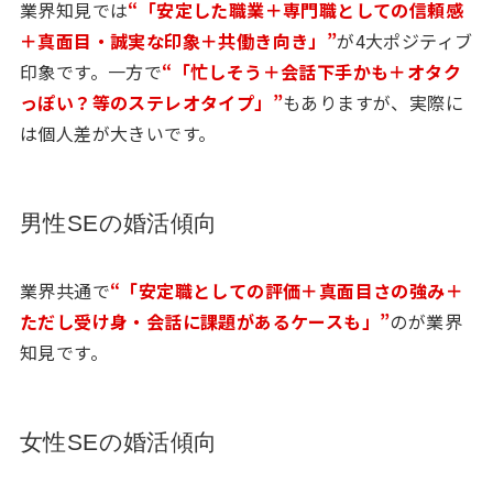
業界知見では
“「安定した職業＋専門職としての信頼感
＋真面目・誠実な印象＋共働き向き」”
が4大ポジティブ
印象です。一方で
“「忙しそう＋会話下手かも＋オタク
っぽい？等のステレオタイプ」”
もありますが、実際に
は個人差が大きいです。
男性SEの婚活傾向
業界共通で
“「安定職としての評価＋真面目さの強み＋
ただし受け身・会話に課題があるケースも」”
のが業界
知見です。
女性SEの婚活傾向