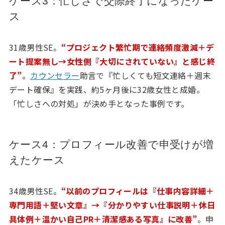
ケース3：忙しさで交際終了になったケー
ス
31歳男性SE。
“プロジェクト繁忙期で連絡頻度激減＋デ
ート提案無し→女性側『大切にされていない』と感じ終
了”
。
カウンセラー
助言で『忙しくても短文連絡＋週末
デート確保』を実践、約5ヶ月後に32歳女性と成婚。
「忙しさへの対処」が決め手となった事例です。
ケース4：プロフィール改善で申受けが増
えたケース
34歳男性SE。
“以前のプロフィールは『仕事内容詳細＋
専門用語＋堅い文章』→『分かりやすい仕事説明＋休日
具体例＋温かい自己PR＋清潔感ある写真』に改善”
。申