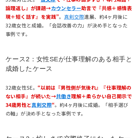
論理返し』が課題→
カウンセラー
助言で『共感＋感情表
現＋短く話す』を実践”
。
真剣交際
進展、約4ヶ月後に
32歳女性と成婚。「会話改善の力」が決め手となった
事例です。
ケース2：女性SEが仕事理解のある相手と
成婚したケース
32歳女性SE。
“以前は『男性側が気後れ』『仕事理解の
ない相手』が続いた→
共働き
理解＋柔らかい自己開示で
34歳男性と
真剣交際
“
。約4ヶ月後に成婚。「相手選び
の軸」が決め手となった事例です。