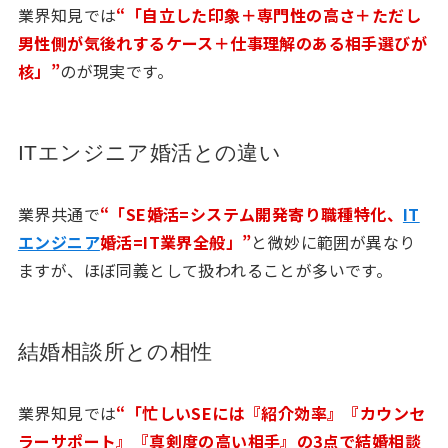
業界知見では
“「自立した印象＋専門性の高さ＋ただし
男性側が気後れするケース＋仕事理解のある相手選びが
核」”
のが現実です。
ITエンジニア婚活との違い
業界共通で
“「SE婚活=システム開発寄り職種特化、
IT
エンジニア
婚活=IT業界全般」”
と微妙に範囲が異なり
ますが、ほぼ同義として扱われることが多いです。
結婚相談所との相性
業界知見では
“「忙しいSEには『紹介効率』『カウンセ
ラーサポート』『真剣度の高い相手』の3点で結婚相談