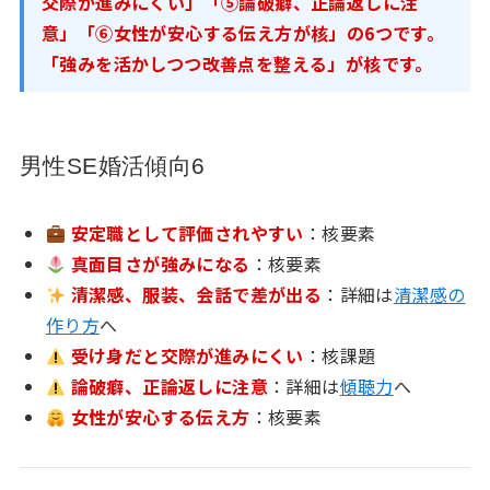
交際が進みにくい」「⑤論破癖、正論返しに注
意」「⑥女性が安心する伝え方が核」の6つです。
「強みを活かしつつ改善点を整える」が核です。
男性SE婚活傾向6
安定職として評価されやすい
：核要素
真面目さが強みになる
：核要素
清潔感、服装、会話で差が出る
：詳細は
清潔感の
作り方
へ
受け身だと交際が進みにくい
：核課題
論破癖、正論返しに注意
：詳細は
傾聴力
へ
女性が安心する伝え方
：核要素