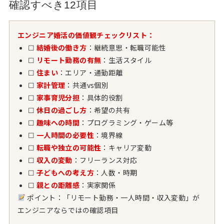
確認すべき12項目
エンジニア婚活の価値観チェックリスト：
☐
結婚後の働き方
：継続意思・転職可能性
☐
リモート勤務の有無
：生活スタイル
☐
住まい
：エリア・通勤距離
☐
家計管理
：共通vs個別
☐
家事育児分担
：具体的役割
☐
休日の過ごし方
：希望の共有
☐
趣味への時間
：プログラミング・ゲーム等
☐
一人時間の必要性
：境界線
☐
転職や独立の可能性
：キャリア変動
☐
収入の変動
：フリーランス対応
☐
子どもへの考え方
：人数・時期
☐
親との距離感
：実家関係
ポイント：「リモート勤務・一人時間・収入変動」が
エンジニアならではの確認項目