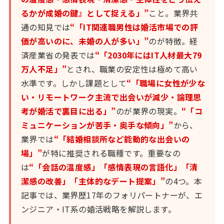
るかが成婚の鍵』として捉える」”
こと。業界共
通の知見では
“「IT関連職男性は婚活市場での評
価が高いのに、未婚の人が多い」”
のが特徴。経
済産業省の発表では
“「2030年にはIT人材最大79
万人不足」”
とされ、職業の安定性は極めて高い
水準です。しかし課題として
“「職場に女性が少な
い・リモートワーク主流で出会いが減少・論理思
考が婚活で裏目に出る」”
のが業界の現実。
“「コ
ミュニケーションが苦手・奥手な傾向」”
から、
業界では
“「結婚相談所など能動的な出会いの
場」”
が特に推奨される職種です。重要なの
は
“「会話の温度感」「感情表現の言語化」「清
潔感の改善」「主体的なデート提案」”
の4つ。本
記事では、業界歴17年のフォリパートナーが、エ
ンジニア・IT系の婚活戦略を解説します。