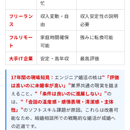
忙
フリーラン
収入変動・自
収入安定性の説明
ス
由
必要
フルリモー
家庭時間確保
強みに転換可能
ト
可能
大手IT企業
安定・高年収
最高評価
17年間の現場知見：
エンジニア婚活の核は
“「評価
は高いのに未婚率が高い」”
業界共通の現実を踏ま
えること。
“「条件は良いのに進展しない」”
の
は、
“「会話の温度感・感情表現・清潔感・主体
性」”
のソフトスキル課題が原因。これらは改善可
能なため、結婚相談所での戦略的な婚活が成婚へ
の近道です。