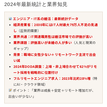
2024年最新統計と業界知見
エンジニア・IT系の婚活：最新統計データ
経済産業省：2030年にはIT人材最大79万人不足の見通
し
（圧倒的需要）
業界共通：IT関連職男性は婚活市場での評価が高い
業界課題：評価高いが未婚の人が多い
（人気と現実の
ギャップ）
背景：職場に女性少ない＋リモートワーク主流で出会
い減
2024年DODA調査：上場・非上場合わせて62%がリモ
ート採用を戦略的に位置付け
フルリモートエンジニア求人：2023年比約28%増
（特
にAI・クラウド領域）
ポイント：「業界は成長＋安定＋リモート増加だが、
出会いが少ない」