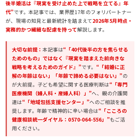
後半婚活は『現実を受け止めた上で戦略を立てる』年
代”
です。本記事では、業界歴17年のフォリパートナー
が、現場の知見と最新統計を踏まえて
2026年5月時点・
実務的かつ繊細な配慮を持って
解説します。
大切な前提：
本記事は
“「40代後半の方を焦らせる
ためのもの」ではなく『現実を踏まえた前向きな
戦略を考えるためのガイド』”
です。
“「結婚に正
解の年齢はない」「年齢で諦める必要はない」”
の
が大前提。子ども希望に関する医療判断は
“「専門
医療機関（婦人科・産婦人科）」”
へ、親の介護関
連は
“「地域包括支援センター」”
へのご相談を推
奨します。年齢で精神的に辛い場合は
“「こころの
健康相談統一ダイヤル：0570-064-556」”
もご活
用ください。