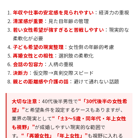
年収や仕事の安定感を見られやすい
：経済力の重視
清潔感が重要
：見た目年齢の管理
若い女性希望が強すぎると苦戦しやすい
：現実的な
柔軟化が必要
子ども希望の現実整理
：女性側の年齢的考慮
再婚女性との相性
：選択肢の柔軟化
会話の包容力
：人柄の重視
決断力
：仮交際→真剣交際スピード
親との距離感や介護の話
：避けて通れない話題
大切な注意：
40代後半男性で
“「30代後半の女性希
望」”
と希望条件を設定するケースもありますが、
業界の現実として
“「±3〜5歳・同年代・年上女性
も視野」”
が成婚しやすい現実的な範囲で
す。
“「再婚女性」「年上女性」”
も視野に入れる