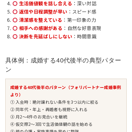
生活価値観を話し合える
：深い対話
返信や日程調整が早い
：スピード感
清潔感を整えている
：第一印象の力
相手への感謝がある
：自然な好意表現
決断を先延ばしにしない
：時間意識
具体例：成婚する40代後半の典型パター
ン
成婚する40代後半のパターン（フォリパートナー成婚事例
より）
① 入会時：絶対譲れない条件を3つ以内に絞る
② 同年代・年上・再婚者も視野に入れる
③ 月2〜4件のお見合いを継続
④ 仮交際2〜3回で生活価値観の話を始める
⑤ 親の介護・家族事情を早めに整理