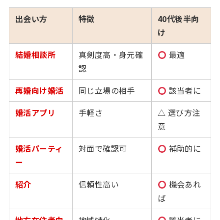
出会い方
特徴
40代後半向
け
結婚相談所
真剣度高・身元確
最適
認
再婚向け婚活
同じ立場の相手
該当者に
婚活アプリ
手軽さ
△ 選び方注
意
婚活パーティ
対面で確認可
補助的に
ー
紹介
信頼性高い
機会あれ
ば