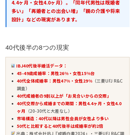
4.4ヶ月・女性4.0ヶ月）。「同年代男性は既婚者
多い」「再婚者との出会い増」「親の介護や将来
設計」などの現実があります。
40代後半の8つの現実
IBJ40代後半婚活データ：
45-49歳成婚率：男性26%・女性15%台
40代全体成婚率：男性47%・女性29%
（三菱UFJ R&C
調査）
40代成婚者の9割以上が「お見合いからの交際」
40代交際から成婚までの期間：男性4.4ヶ月・女性4.0
ヶ月
（20-30代と大差なし）
市場構造：40代以降は男性会員が女性より多い
50代と比較すると40代後半は成婚率が約2倍
出典：株式会社IBJ『成婚白書2024』・三菱UFJ R&C調