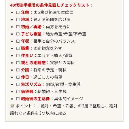
40代後半婚活の条件見直しチェックリスト：
☐
年齢
：±5歳の範囲で柔軟に
☐
地域
：通える範囲を広げる
☐
初婚／再婚
：両方を視野に
☐
子ども希望
：絶対希望/希望/不希望
☐
年収
：相手と自分のバランス
☐
職業
：固定観念を外す
☐
住まい
：エリア・購入/賃貸
☐
親との距離感
：実家との関係
☐
介護
：将来の予定・現状
☐
休日
：過ごし方の希望
☐
生活リズム
：朝型/夜型・食生活
☐
価値観
：結婚観・人生観
☐
結婚後の生活像
：具体的イメージ
ポイント：「絶対・希望・許容」の3層で整理し、絶対
譲れない条件を3つ以内に絞る