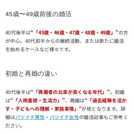
45歳〜49歳前後の婚活
40代後半は
“「45歳・46歳・47歳・48歳・49歳」”
の方
が中心。40代前半からの継続活動、または新たに婚活
を始めるケースなど様々です。
初婚と再婚の違い
40代後半は
“「再婚者の比率が高くなる年代」”
。初婚
は
“「人柄重視・生活力」”
、再婚は
“「過去経験を活か
す・子どもへの理解・家族事情」”
が核となります。詳
細は
バツイチ男性
・
バツイチ女性
の婚活記事もご参考く
ださい。