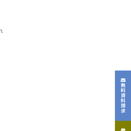
れ
無料資料請求
、