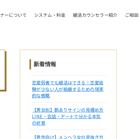
トナーについて
システム・料金
婚活カウンセラー紹介
ご相談
新着情報
恋愛弱者でも婚活はできる！恋愛経
験が少ない人が結婚するための現実
的な戦略
【男女別】脈ありサインの見極め方
LINE・会話・デートで分かる本気
の好意
【男性向け】メンヘラ女の見抜き方