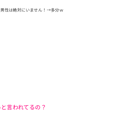
う男性は絶対にいません！→多分ｗ
？
いと言われてるの？