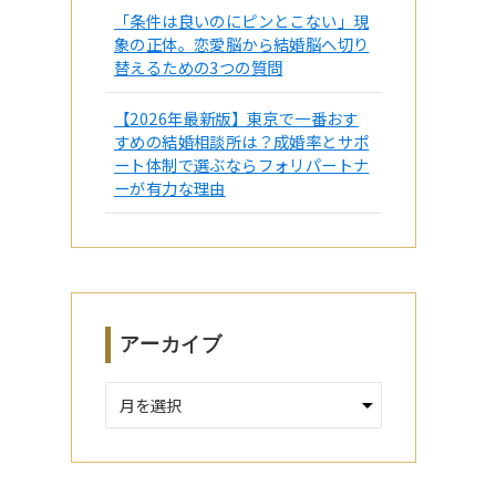
「条件は良いのにピンとこない」現
象の正体。恋愛脳から結婚脳へ切り
替えるための3つの質問
【2026年最新版】東京で一番おす
すめの結婚相談所は？成婚率とサポ
ート体制で選ぶならフォリパートナ
ーが有力な理由
アーカイブ
ア
ー
カ
イ
ブ