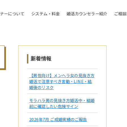
トナーについて
システム・料金
婚活カウンセラー紹介
ご相談
新着情報
【男性向け】メンヘラ女の見抜き方
婚活で注意すべき言動・LINE・結
婚後のリスク
モラハラ男の見抜き方婚活中・結婚
前に確認したい危険サイン
2026年7月 ご成婚実績のご報告