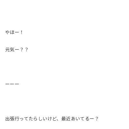
やほー！
元気ー？？
ーーー
出張行ってたらしいけど、最近あいてるー？