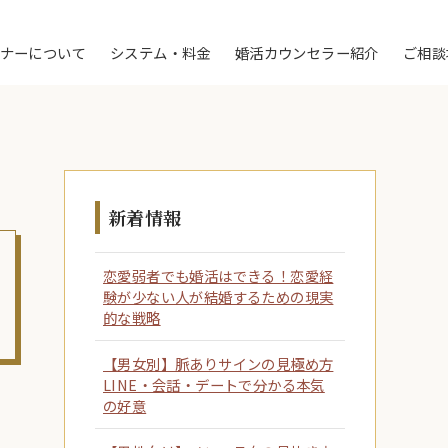
トナーについて
システム・料金
婚活カウンセラー紹介
ご相談
新着情報
恋愛弱者でも婚活はできる！恋愛経
験が少ない人が結婚するための現実
的な戦略
【男女別】脈ありサインの見極め方
LINE・会話・デートで分かる本気
の好意