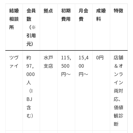
結婚
会員
拠点
初期
月会
成婚
特徴
相談
数
費用
費
料
所
（※
引用
元）
ツヴ
約
水戸
115,
15,4
0円
店舗
ァイ
97,
支店
500
00
＆オ
000
円〜
円〜
ンラ
人
イン
（I
両対
BJ
応、
含
価値
む）
観診
断