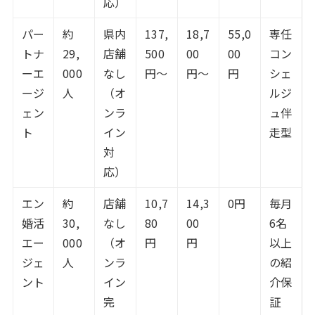
応）
パー
約
県内
137,
18,7
55,0
専任
トナ
29,
店舗
500
00
00
コン
ーエ
000
なし
円〜
円〜
円
シェ
ージ
人
（オ
ルジ
ェン
ンラ
ュ伴
ト
イン
走型
対
応）
エン
約
店舗
10,7
14,3
0円
毎月
婚活
30,
なし
80
00
6名
エー
000
（オ
円
円
以上
ジェ
人
ンラ
の紹
ント
イン
介保
完
証