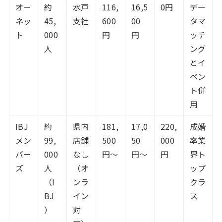
オー
約
水戸
116,
16,5
0円
デー
ネッ
45,
支社
600
00
タマ
ト
000
円
円
ッチ
人
ング
とイ
ベン
ト併
用
IBJ
約
県内
181,
17,0
220,
成婚
メン
99,
店舗
500
50
000
率業
バー
000
なし
円〜
円〜
円
界ト
ズ
人
（オ
ップ
（I
ンラ
クラ
BJ
イン
ス
）
対