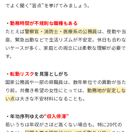
でよく聞く“盲点”を挙げてみましょう。
・
勤務時間が不規則な職種もある
たとえば
警察官・消防士・医療系の公務員
は、夜勤や当
直、緊急出動などで生活リズムが不安定。休日も合わな
いケースが多く、家庭との両立には柔軟な理解が必要で
す。
・
転勤リスク
を見落としがち
国家公務員や一部の県職員は、数年単位での異動が当た
り前。共働き希望の女性にとっては、
勤務地が安定しな
い点
は大きな不安材料になることも。
・年功序列ゆえの
“収入停滞”
若いうちは年収がさほど高くない場合も。特に20代の