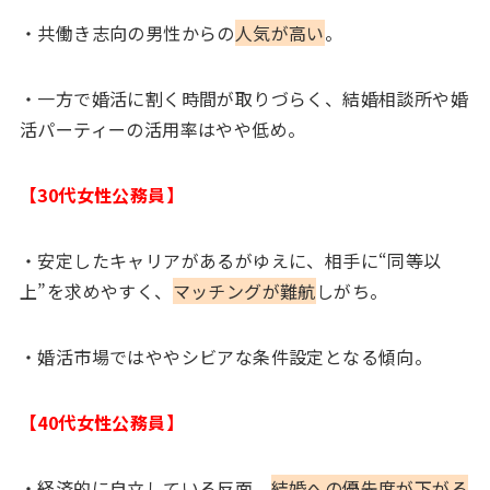
・共働き志向の男性からの
人気が高い
。
・一方で婚活に割く時間が取りづらく、結婚相談所や婚
活パーティーの活用率はやや低め。
【30代女性公務員】
・安定したキャリアがあるがゆえに、相手に“同等以
上”を求めやすく、
マッチングが難航
しがち。
・婚活市場ではややシビアな条件設定となる傾向。
【40代女性公務員】
・経済的に自立している反面、
結婚への優先度が下がる