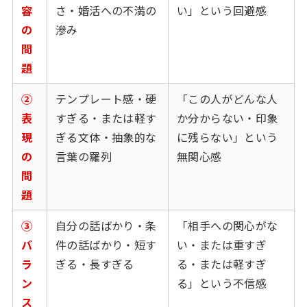
容
さ・婚活への不満の
い」という回避感
の
滲み
問
題
②
テンプレート感・硬
「この人がどんな人
表
すぎる・または軽す
か分からない・印象
現
ぎる文体・抽象的な
に残らない」という
の
言葉の羅列
無関心感
問
題
③
自分の話ばかり・条
「相手への関心がな
バ
件の話ばかり・短す
い・または重すぎ
ラ
ぎる・長すぎる
る・または軽すぎ
ン
る」という不信感
ス