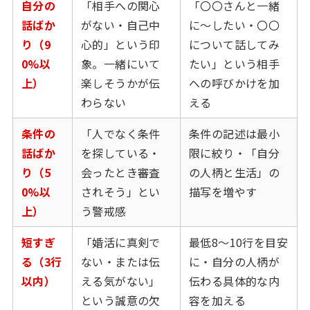
自分の
「相手への関心
「〇〇さんと一緒
話ばか
がない・自己中
に〜したい・〇〇
り（9
心的」という印
について話してみ
0%以
象。一緒にいて
たい」という相手
上）
楽しそうかが伝
への呼びかけを加
わらない
える
条件の
「人でなく条件
条件の記述は最小
話ばか
を探している・
限に絞り・「自分
り（5
会ったとき審査
の人柄と生活」の
0%以
されそう」とい
描写を増やす
上）
う警戒感
短すぎ
「婚活に真剣で
最低8〜10行を目安
る（3行
ない・または伝
に・自分の人柄が
以内）
える気がない」
伝わる具体的な内
という誠意の欠
容を加える