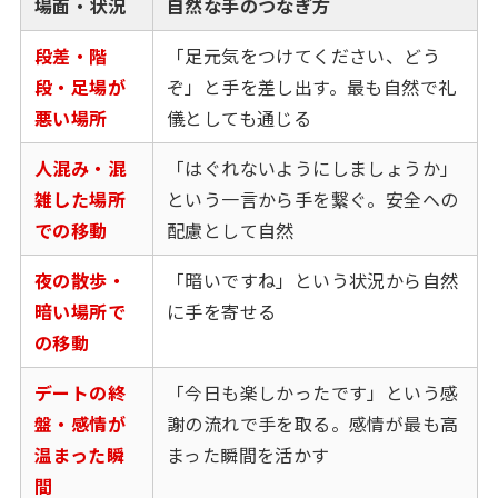
場面・状況
自然な手のつなぎ方
段差・階
「足元気をつけてください、どう
段・足場が
ぞ」と手を差し出す。最も自然で礼
悪い場所
儀としても通じる
人混み・混
「はぐれないようにしましょうか」
雑した場所
という一言から手を繋ぐ。安全への
での移動
配慮として自然
夜の散歩・
「暗いですね」という状況から自然
暗い場所で
に手を寄せる
の移動
デートの終
「今日も楽しかったです」という感
盤・感情が
謝の流れで手を取る。感情が最も高
温まった瞬
まった瞬間を活かす
間