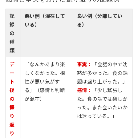
記
悪い例（混在して
良い例（分離してい
録
いる）
る）
の
種
類
デ
「なんかあまり楽
事実：
「会話の中で沈
ー
しくなかった。相
黙が多かった。食の話
ト
性が悪い気がす
題は盛り上がった。」
後
る」（感情と判断
感情：
「少し緊張し
の
が混在）
た。食の話では楽しか
振
った。また会いたいか
り
は迷っている。」
返
り