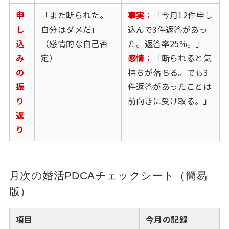
申
「また断られた。
事実：
「今月12件申し
し
自分はダメだ」
込んで3件返答があっ
込
（感情的な自己否
た。返答率25%。」
み
定）
感情：
「断られると気
の
持ちが落ちる。でも3
振
件返答があったことは
り
前向きに受け取る。」
返
り
月次の婚活PDCAチェックシート（簡易
版）
項目
今月の記録