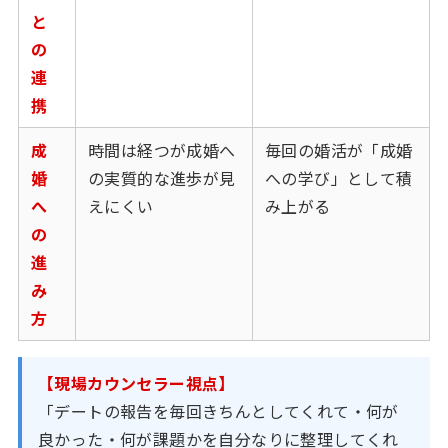
と
の
連
携
成
時間は経つが成婚へ
毎回の婚活が「成婚
婚
の実質的な進歩が見
への学び」として積
へ
えにくい
み上がる
の
進
み
方
【現場カウンセラー視点】
「デートの報告を毎回きちんとしてくれて・何が
良かった・何が課題かを自分なりに整理してくれ