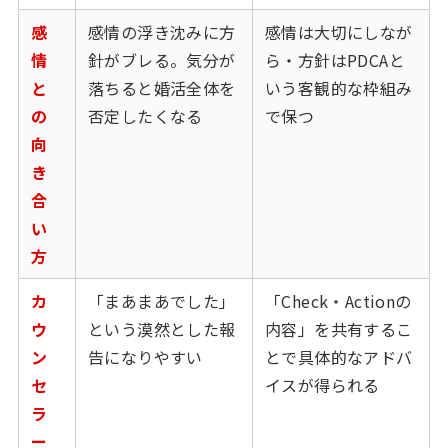
感
感情の浮き沈みに方
感情は大切にしなが
情
針がブレる。気分が
ら・方針はPDCAと
と
落ちると婚活全体を
いう客観的な枠組み
の
否定したくなる
で保つ
向
き
合
い
方
カ
「まあまあでした」
「Check・Actionの
ウ
という漠然とした報
内容」を共有するこ
ン
告になりやすい
とで具体的なアドバ
セ
イスが得られる
ラ
ー