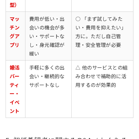
型）
マッ
費用が低い・出
○ 「まず試してみた
チン
会いの機会が多
い・費用を抑えたい」
グア
い・サポートな
方に。ただし自己管
プリ
し・身元確認が
理・安全管理が必要
緩い
婚活
手軽に多くの出
△ 他のサービスとの組
パー
会い・継続的な
み合わせで補助的に活
ティ
サポートなし
用するのが効果的
ー・
イベ
ント