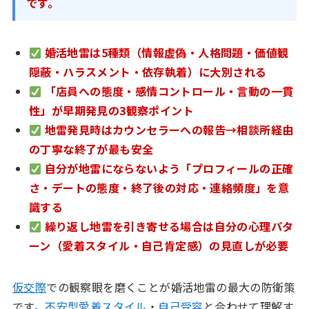
です。
婚活地雷は5種類（情報虚偽・人格問題・価値観
隠蔽・ハラスメント・依存執着）に大別される
「店員への態度・感情コントロール・言動の一貫
性」が早期発見の3観察ポイント
地雷発見時はカウンセラーへの報告→相談所経由
の丁寧な終了が最も安全
自分が地雷にならないよう「プロフィールの正確
さ・デートの態度・終了後の対応・連絡頻度」を意
識する
繰り返し地雷を引き寄せる場合は自分の心理パタ
ーン（愛着スタイル・自己肯定感）の見直しが必要
仮交際
での観察眼を磨くことが婚活地雷の最大の防衛策
です。
不安型愛着スタイル
・
自己受容
と合わせて理解す