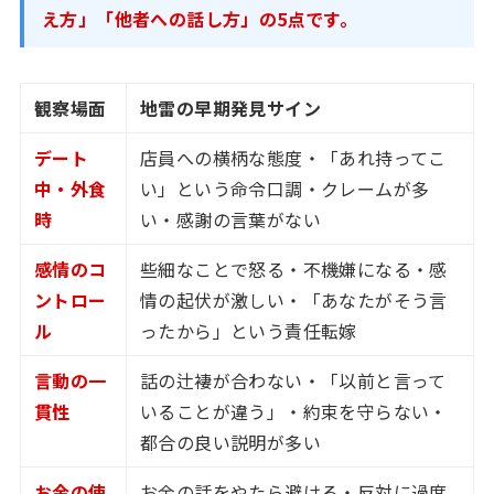
え方」「他者への話し方」の5点です。
観察場面
地雷の早期発見サイン
デート
店員への横柄な態度・「あれ持ってこ
中・外食
い」という命令口調・クレームが多
時
い・感謝の言葉がない
感情のコ
些細なことで怒る・不機嫌になる・感
ントロー
情の起伏が激しい・「あなたがそう言
ル
ったから」という責任転嫁
言動の一
話の辻褄が合わない・「以前と言って
貫性
いることが違う」・約束を守らない・
都合の良い説明が多い
お金の使
お金の話をやたら避ける・反対に過度