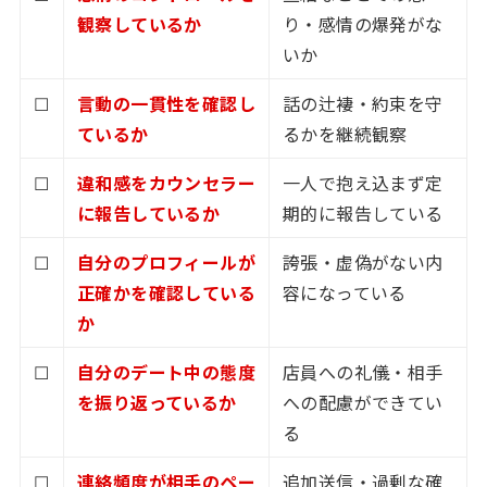
観察しているか
り・感情の爆発がな
いか
☐
言動の一貫性を確認し
話の辻褄・約束を守
ているか
るかを継続観察
☐
違和感をカウンセラー
一人で抱え込まず定
に報告しているか
期的に報告している
☐
自分のプロフィールが
誇張・虚偽がない内
正確かを確認している
容になっている
か
☐
自分のデート中の態度
店員への礼儀・相手
を振り返っているか
への配慮ができてい
る
☐
連絡頻度が相手のペー
追加送信・過剰な確