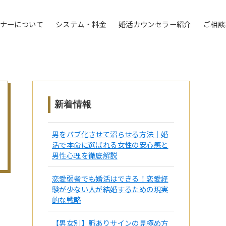
トナーについて
システム・料金
婚活カウンセラー紹介
ご相談
新着情報
男をバブ化させて沼らせる方法｜婚
活で本命に選ばれる女性の安心感と
男性心理を徹底解説
恋愛弱者でも婚活はできる！恋愛経
験が少ない人が結婚するための現実
的な戦略
【男女別】脈ありサインの見極め方