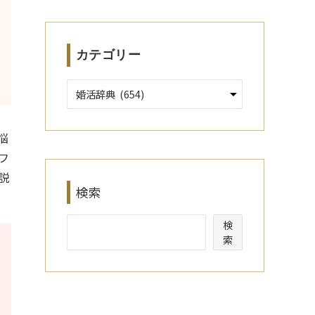
ブ
カテゴリー
悩
フ
説
検索
検
索