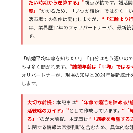
たい時期から逆算する」”
視点が核です。婚活
度」”
かかるため、「いつか結婚」ではなく「
活市場での条件は変化しますが、
“「年齢より
は、業界歴17年のフォリパートナーが、最新統
す。
「結婚平均年齢を知りたい」「自分はもう遅いの
みは多く聞かれます。
“結婚年齢は『平均』ではな
ォリパートナーが、現場の知見と2024年最新統計
します。
大切な前提：
本記事は
“「年齢で婚活を諦める/
活戦略のガイド』”
として作成しています。
“「
る」”
のが大前提。本記事は
“「結婚を希望する
に関する情報は医療判断を含むため、具体的な