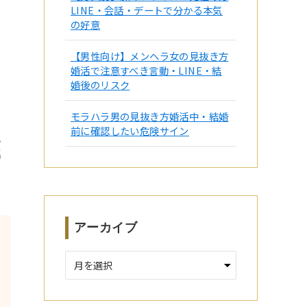
LINE・会話・デートで分かる本気
の好意
【男性向け】メンヘラ女の見抜き方
婚活で注意すべき言動・LINE・結
婚後のリスク
モラハラ男の見抜き方婚活中・結婚
前に確認したい危険サイン
底
アーカイブ
ア
ー
カ
イ