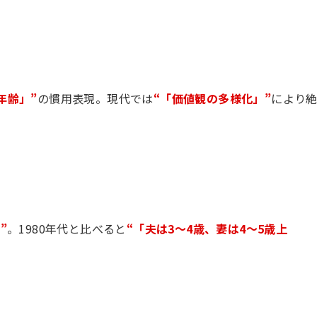
年齢」”
の慣用表現。現代では
“「価値観の多様化」”
により
”
。1980年代と比べると
“「夫は3〜4歳、妻は4〜5歳上