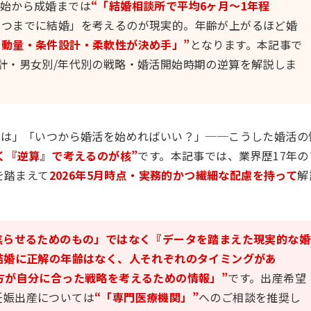
開始から成婚までは
“「結婚相談所で平均6ヶ月〜1年程
いつまでに結婚」を考えるのが現実的。年齢が上がるほど婚
行動量・条件設計・柔軟性が決め手」”
となります。本記事で
計・男女別/年代別の戦略・婚活開始時期の逆算を解説しま
では」「いつから婚活を始めればいい？」──こうした婚活の
く『逆算』で考えるのが核”
です。本記事では、業界歴17年の
を踏まえて
2026年5月時点・実務的かつ繊細な配慮を持って
解
焦らせるためのもの」ではなく『データを踏まえた現実的な婚
結婚に正解の年齢はなく、人それぞれのタイミングがあ
方が自分に合った戦略を考えるための情報」”
です。出産希望
妊娠出産については
“「専門医療機関」”
へのご相談を推奨し