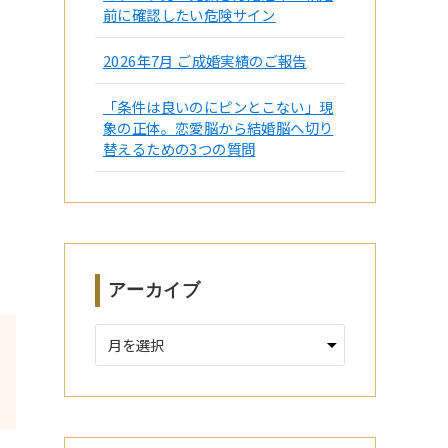
前に確認したい危険サイン
2026年7月 ご成婚実績のご報告
「条件は良いのにピンとこない」現
象の正体。恋愛脳から結婚脳へ切り
替えるための3つの質問
アーカイブ
ア
ー
カ
イ
ブ