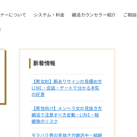
トナーについて
システム・料金
婚活カウンセラー紹介
ご相談
説
新着情報
【男女別】脈ありサインの見極め方
LINE・会話・デートで分かる本気
の好意
【男性向け】メンヘラ女の見抜き方
婚活で注意すべき言動・LINE・結
婚後のリスク
モラハラ男の見抜き方婚活中・結婚