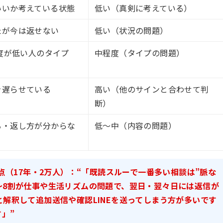
いいか考えている状態
低い（真剣に考えている）
たが今は返せない
低い（状況の問題）
要度が低い人のタイプ
中程度（タイプの問題）
を遅らせている
高い（他のサインと合わせて判
断）
る・返し方が分からな
低〜中（内容の問題）
（17年・2万人）：
“「既読スルーで一番多い相談は”脈な
〜8割が仕事や生活リズムの問題で、翌日・翌々日には返信が
と解釈して追加送信や確認LINEを送ってしまう方が多いです
」”