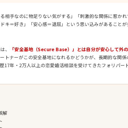
きる相手なのに物足りない気がする」「刺激的な関係に惹かれ
キドキ＝好き」「安心感＝退屈」という思い込みがあることが
では、
「安全基地（Secure Base）」とは自分が安心して外
パートナーがこの安全基地になれるかどうかが、長期的な関係
歴17年・2万人以上の恋愛婚活相談を受けてきたフォリパー
誤解
ト