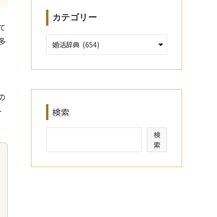
カテゴリー
て
多
の
の
ト
検索
検
索