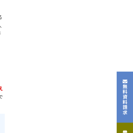
る
人
が
無料資料請求
え
で