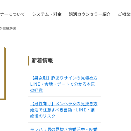
トナーについて
システム・料金
婚活カウンセラー紹介
ご相談
が徹底解説
新着情報
【男女別】脈ありサインの見極め方
LINE・会話・デートで分かる本気
の好意
【男性向け】メンヘラ女の見抜き方
婚活で注意すべき言動・LINE・結
婚後のリスク
モラハラ男の見抜き方婚活中・結婚