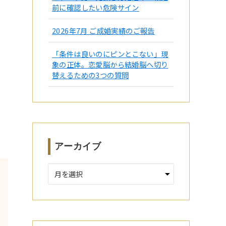
前に確認したい危険サイン
2026年7月 ご成婚実績のご報告
「条件は良いのにピンとこない」現
象の正体。恋愛脳から結婚脳へ切り
替えるための3つの質問
アーカイブ
ア
ー
カ
イ
ブ