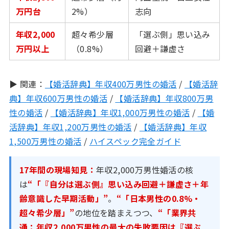
万円台
2%）
志向
年収2,000
超々希少層
「選ぶ側」思い込み
万円以上
（0.8%）
回避＋謙虚さ
▶ 関連：
【婚活辞典】年収400万男性の婚活
/
【婚活辞
典】年収600万男性の婚活
/
【婚活辞典】年収800万男
性の婚活
/
【婚活辞典】年収1,000万男性の婚活
/
【婚
活辞典】年収1,200万男性の婚活
/
【婚活辞典】年収
1,500万男性の婚活
/
ハイスペック完全ガイド
17年間の現場知見：
年収2,000万男性婚活の核
は
“「『自分は選ぶ側』思い込み回避＋謙虚さ＋年
齢意識した早期活動」”
。
“「日本男性の0.8%・
超々希少層」”
の地位を踏まえつつ、
“「業界共
通：年収2,000万男性の最大の失敗要因は『選ぶ