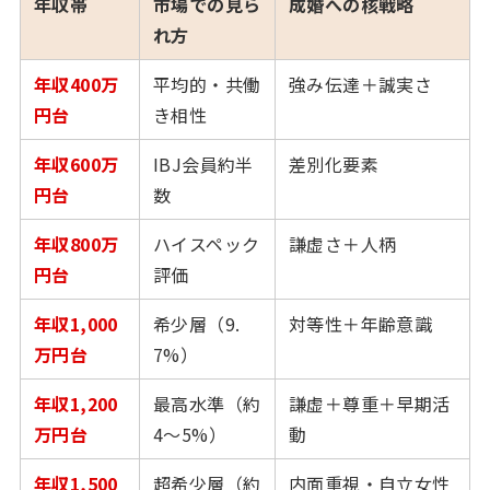
年収帯
市場での見ら
成婚への核戦略
れ方
年収400万
平均的・共働
強み伝達＋誠実さ
円台
き相性
年収600万
IBJ会員約半
差別化要素
円台
数
年収800万
ハイスペック
謙虚さ＋人柄
円台
評価
年収1,000
希少層（9.
対等性＋年齢意識
万円台
7%）
年収1,200
最高水準（約
謙虚＋尊重＋早期活
万円台
4〜5%）
動
年収1,500
超希少層（約
内面重視・自立女性