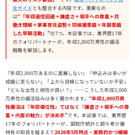
全ガイド
とも整合する内容です。重要なの
は
“「年収過信回避＋謙虚さ＋相手への尊重＋共
働き理解＋家事育児姿勢＋同格婚意識＋年齢意識
した早期活動」”
の7つ。本記事では、業界歴17年
のフォリパートナーが、年収2,000万男性の婚活
戦略を解説します。
「年収2,000万あるのに進展しない」「申込みは多いが
成婚に至らない」「上から目線になっていないか不安」
「どんな女性と相性が良い？」──こうした年収2,000
万男性の婚活悩みは多く聞かれます。
“年収2,000万男
性婚活は『年収優位性』ではなく『謙虚さ＋相手への尊
重＋内面の魅力』が決め手”
です。本記事では、業界歴
17年のフォリパートナーが、国税庁統計と超々希少層
特有の知見を踏まえて
2026年5月時点・実務的かつ繊細