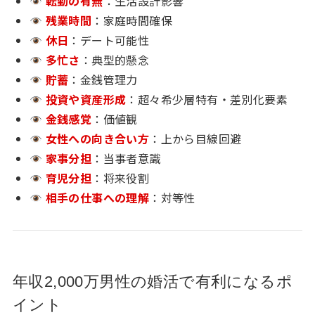
転勤の有無
：生活設計影響
残業時間
：家庭時間確保
休日
：デート可能性
多忙さ
：典型的懸念
貯蓄
：金銭管理力
投資や資産形成
：超々希少層特有・差別化要素
金銭感覚
：価値観
女性への向き合い方
：上から目線回避
家事分担
：当事者意識
育児分担
：将来役割
相手の仕事への理解
：対等性
年収2,000万男性の婚活で有利になるポ
イント