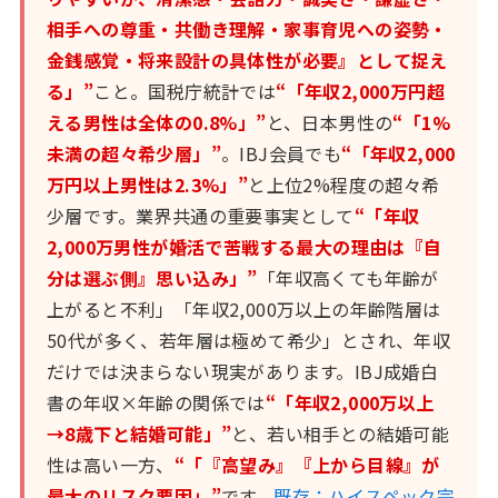
相手への尊重・共働き理解・家事育児への姿勢・
金銭感覚・将来設計の具体性が必要』として捉え
る」”
こと。国税庁統計では
“「年収2,000万円超
える男性は全体の0.8%」”
と、日本男性の
“「1%
未満の超々希少層」”
。IBJ会員でも
“「年収2,000
万円以上男性は2.3%」”
と上位2%程度の超々希
少層です。業界共通の重要事実として
“「年収
2,000万男性が婚活で苦戦する最大の理由は『自
分は選ぶ側』思い込み」”
「年収高くても年齢が
上がると不利」「年収2,000万以上の年齢階層は
50代が多く、若年層は極めて希少」とされ、年収
だけでは決まらない現実があります。IBJ成婚白
書の年収×年齢の関係では
“「年収2,000万以上
→8歳下と結婚可能」”
と、若い相手との結婚可能
性は高い一方、
“「『高望み』『上から目線』が
最大のリスク要因」”
です。
既存：ハイスペック完