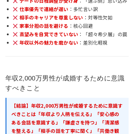
デートの日程調整が受け身
：「選ぶ側」思い込み
仕事優先で連絡が遅い
：多忙言い訳
相手のキャリアを尊重しない
：対等性欠如
家事分担の話を避ける
：核心回避
高望みを自覚できていない
：「超々希少層」の罠
年収以外の魅力を磨かない
：差別化軽視
年収2,000万男性が成婚するために意識
すべきこと
【結論】年収2,000万男性が成婚するために意識す
べきことは「年収より人柄を伝える」「安心感の
ある会話を意識する」「謙虚さを持つ」「清潔感
を整える」「相手の話を丁寧に聞く」「共働き観