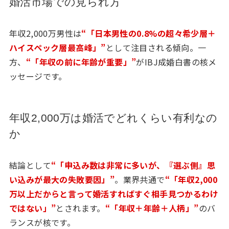
婚活市場での見られ方
年収2,000万男性は
“「日本男性の0.8%の超々希少層＋
ハイスペック層最高峰」”
として注目される傾向。一
方、
“「年収の前に年齢が重要」”
がIBJ成婚白書の核メ
ッセージです。
年収2,000万は婚活でどれくらい有利なの
か
結論として
“「申込み数は非常に多いが、『選ぶ側』思
い込みが最大の失敗要因」”
。業界共通で
“「年収2,000
万以上だからと言って婚活すればすぐ相手見つかるわけ
ではない」”
とされます。
“「年収＋年齢＋人柄」”
のバ
ランスが核です。