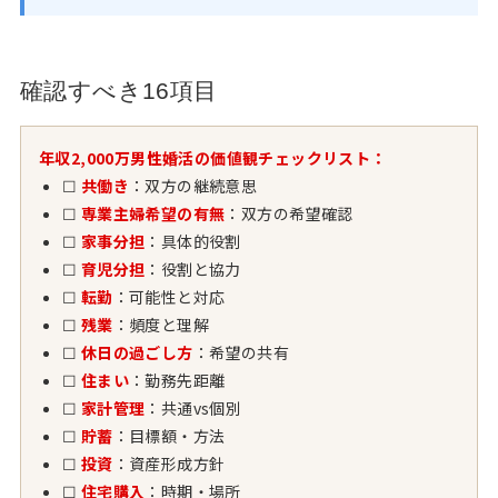
確認すべき16項目
年収2,000万男性婚活の価値観チェックリスト：
☐
共働き
：双方の継続意思
☐
専業主婦希望の有無
：双方の希望確認
☐
家事分担
：具体的役割
☐
育児分担
：役割と協力
☐
転勤
：可能性と対応
☐
残業
：頻度と理解
☐
休日の過ごし方
：希望の共有
☐
住まい
：勤務先距離
☐
家計管理
：共通vs個別
☐
貯蓄
：目標額・方法
☐
投資
：資産形成方針
☐
住宅購入
：時期・場所