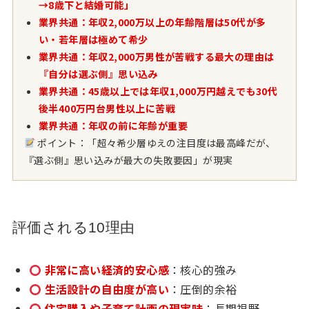
→8歳下と結婚可能」
業界共通：年収2,000万以上の年齢階層は50代が多
い・若年層は極めて希少
業界共通：年収2,000万男性が苦戦する最大の理由は
『自分は選ぶ側』思い込み
業界共通：45歳以上では年収1,000万円越えでも30代
後半400万円台男性以上に苦戦
業界共通：年収の前に年齢が重要
ポイント：「超々希少層ゆえの注目度は最高峰だが、
『選ぶ側』思い込みが最大の失敗要因」が現実
評価される10理由
非常に高い経済的安心感
：核心的強み
生活設計の自由度が高い
：圧倒的余裕
住宅購入や子育て計画の現実味
：長期視野