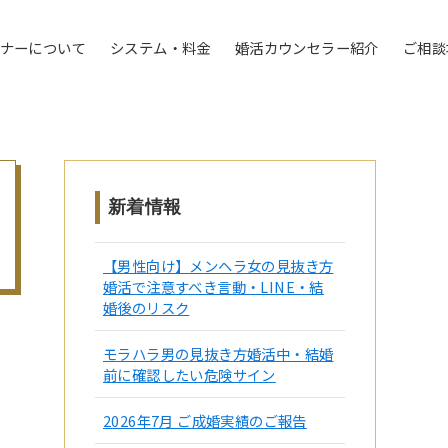
トナーについて
システム・料金
婚活カウンセラー紹介
ご相談
新着情報
【男性向け】メンヘラ女の見抜き方
婚活で注意すべき言動・LINE・結
婚後のリスク
モラハラ男の見抜き方婚活中・結婚
前に確認したい危険サイン
2026年7月 ご成婚実績のご報告