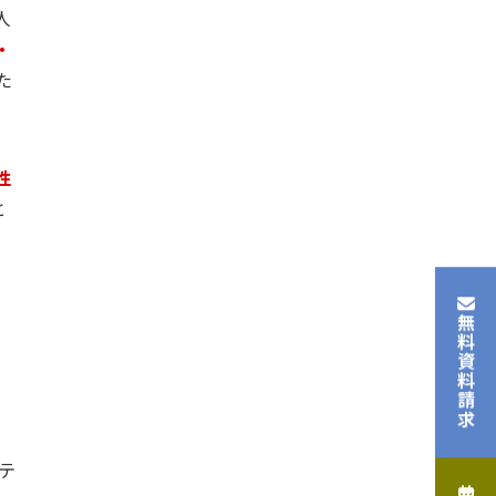
人
・
た
性
と
無料資料請求
テ