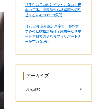
「条件は良いのにピンとこない」現
象の正体。恋愛脳から結婚脳へ切り
替えるための3つの質問
【2026年最新版】東京で一番おす
すめの結婚相談所は？成婚率とサポ
ート体制で選ぶならフォリパートナ
ーが有力な理由
アーカイブ
ア
ー
カ
イ
ブ