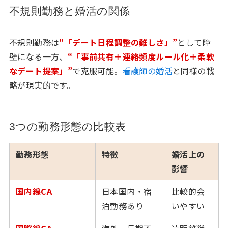
不規則勤務と婚活の関係
不規則勤務は
“「デート日程調整の難しさ」”
として障
壁になる一方、
“「事前共有＋連絡頻度ルール化＋柔軟
なデート提案」”
で克服可能。
看護師の婚活
と同様の戦
略が現実的です。
3つの勤務形態の比較表
勤務形態
特徴
婚活上の
影響
国内線CA
日本国内・宿
比較的会
泊勤務あり
いやすい