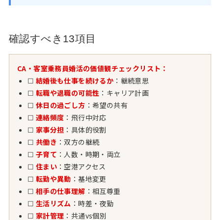
確認すべき13項目
CA・客室乗務員婚活の価値観チェックリスト：
☐
結婚後も仕事を続けるか
：継続意思
☐
転職や退職の可能性
：キャリア計画
☐
休日の過ごし方
：希望の共有
☐
連絡頻度
：飛行中対応
☐
家事分担
：具体的役割
☐
共働き
：双方の継続
☐
子育て
：人数・時期・両立
☐
住まい
：空港アクセス
☐
転勤や異動
：基地変更
☐
相手の仕事理解
：相互尊重
☐
生活リズム
：時差・夜勤
☐
家計管理
：共通vs個別