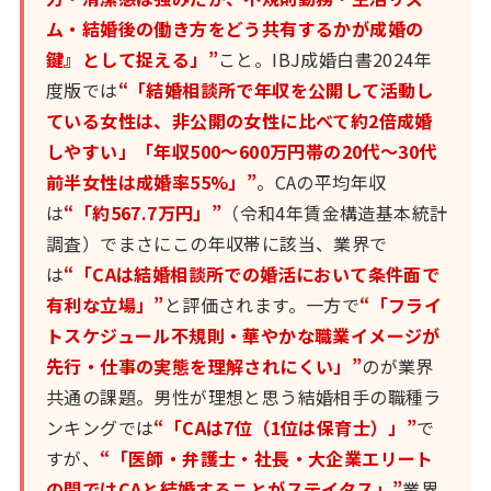
ム・結婚後の働き方をどう共有するかが成婚の
鍵』として捉える」”
こと。IBJ成婚白書2024年
度版では
“「結婚相談所で年収を公開して活動し
ている女性は、非公開の女性に比べて約2倍成婚
しやすい」「年収500〜600万円帯の20代〜30代
前半女性は成婚率55%」”
。CAの平均年収
は
“「約567.7万円」”
（令和4年賃金構造基本統計
調査）でまさにこの年収帯に該当、業界で
は
“「CAは結婚相談所での婚活において条件面で
有利な立場」”
と評価されます。一方で
“「フライ
トスケジュール不規則・華やかな職業イメージが
先行・仕事の実態を理解されにくい」”
のが業界
共通の課題。男性が理想と思う結婚相手の職種ラ
ンキングでは
“「CAは7位（1位は保育士）」”
で
すが、
“「医師・弁護士・社長・大企業エリート
の間ではCAと結婚することがステイタス」”
業界