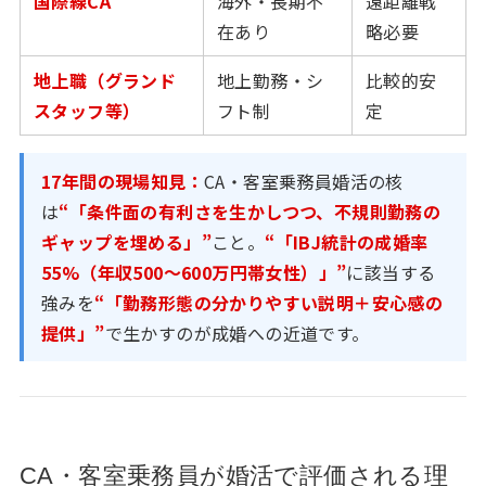
国際線CA
海外・長期不
遠距離戦
在あり
略必要
地上職（グランド
地上勤務・シ
比較的安
スタッフ等）
フト制
定
17年間の現場知見：
CA・客室乗務員婚活の核
は
“「条件面の有利さを生かしつつ、不規則勤務の
ギャップを埋める」”
こと。
“「IBJ統計の成婚率
55%（年収500〜600万円帯女性）」”
に該当する
強みを
“「勤務形態の分かりやすい説明＋安心感の
提供」”
で生かすのが成婚への近道です。
CA・客室乗務員が婚活で評価される理