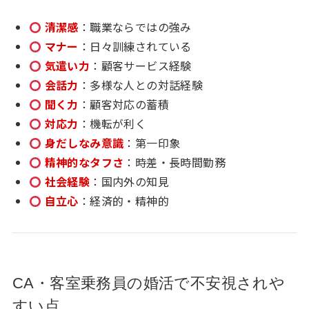
清潔感
：職業ならではの強み
マナー
：日々訓練されている
気遣い力
：顧客サービス経験
会話力
：多様な人との対話経験
聞く力
：顧客対応の蓄積
対応力
：機転が利く
身だしなみ意識
：第一印象
精神的なタフさ
：時差・長時間勤務
社会経験
：国内外の知見
自立心
：経済的・精神的
CA・客室乗務員の婚活で不安視されや
すい点