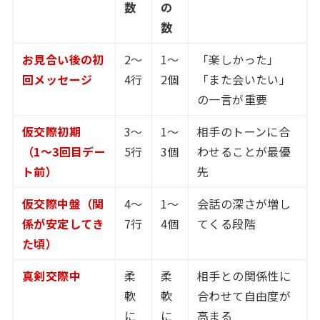
数
の
数
お見合い後の初
2〜
1〜
「楽しかった」
回メッセージ
4行
2個
「また会いたい」
の一言が重要
仮交際初期
3〜
1〜
相手のトーンに合
（1〜3回目デー
5行
3個
わせることが最優
ト前）
先
仮交際中盤（関
4〜
1〜
会話の深さが増し
係が安定してき
7行
4個
てくる段階
た頃）
真剣交際中
柔
柔
相手との関係性に
軟
軟
合わせて自由度が
に
に
高まる