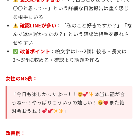
〇〇と思って…」という詳細な日常報告は重く感じ
る相手もいる
確認LINEが多い
：「私のこと好きですか？」「な
んで返信遅かったの？」という確認は相手を疲れさ
せやすい
改善ポイント
：絵文字は1〜2個に絞る・長文は
3〜5行に収める・確認より話題を作る
女性のNG例：
「今日も楽しかったよ〜！！
本当に話が合
うね〜！やっぱりこういうの嬉しい！
また絶
対会おうね！
」
改善例：