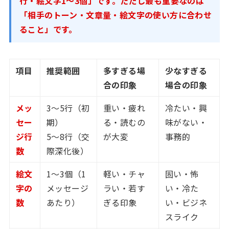
行・絵文字1〜3個」です。ただし最も重要なのは
「相手のトーン・文章量・絵文字の使い方に合わせ
ること」です。
項目
推奨範囲
多すぎる場
少なすぎる
合の印象
場合の印象
メッ
3〜5行（初
重い・疲れ
冷たい・興
セー
期）
る・読むの
味がない・
ジ行
5〜8行（交
が大変
事務的
数
際深化後）
絵文
1〜3個（1
軽い・チャ
固い・怖
字の
メッセージ
ラい・若す
い・冷た
数
あたり）
ぎる印象
い・ビジネ
スライク