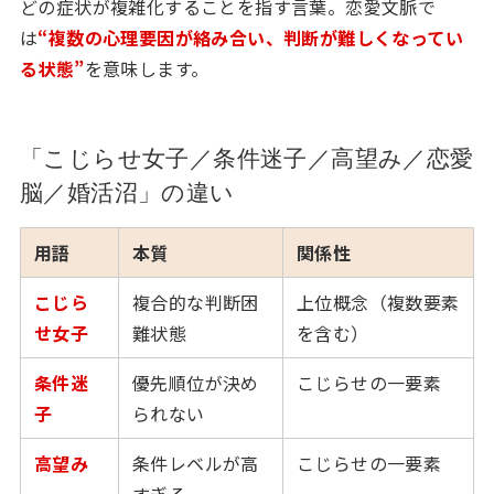
どの症状が複雑化することを指す言葉。恋愛文脈で
は
“複数の心理要因が絡み合い、判断が難しくなってい
る状態”
を意味します。
「こじらせ女子／条件迷子／高望み／恋愛
脳／婚活沼」の違い
用語
本質
関係性
こじら
複合的な判断困
上位概念（複数要素
せ女子
難状態
を含む）
条件迷
優先順位が決め
こじらせの一要素
子
られない
高望み
条件レベルが高
こじらせの一要素