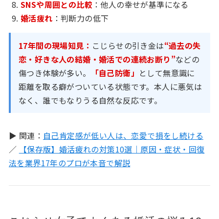
SNSや周囲との比較
：他人の幸せが基準になる
婚活疲れ
：判断力の低下
17年間の現場知見：
こじらせの引き金は
“過去の失
恋・好きな人の結婚・婚活での連続お断り”
などの
傷つき体験が多い。
「自己防衛」
として無意識に
距離を取る癖がついている状態です。本人に悪気は
なく、誰でもなりうる自然な反応です。
▶ 関連：
自己肯定感が低い人は、恋愛で損をし続ける
／
【保存版】婚活疲れの対策10選｜原因・症状・回復
法を業界17年のプロが本音で解説