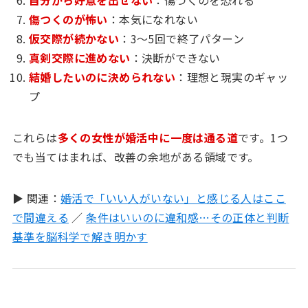
自分から好意を出せない
：傷つくのを恐れる
傷つくのが怖い
：本気になれない
仮交際が続かない
：3〜5回で終了パターン
真剣交際に進めない
：決断ができない
結婚したいのに決められない
：理想と現実のギャッ
プ
これらは
多くの女性が婚活中に一度は通る道
です。1つ
でも当てはまれば、改善の余地がある領域です。
▶ 関連：
婚活で「いい人がいない」と感じる人はここ
で間違える
／
条件はいいのに違和感…その正体と判断
基準を脳科学で解き明かす