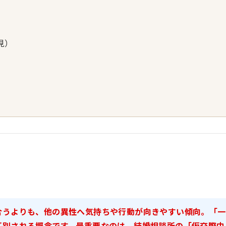
見）
合うよりも、他の異性へ気持ちや行動が向きやすい傾向。「一
区別される概念です。最重要なのは、結婚相談所の「仮交際中