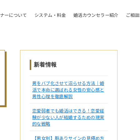
トナーについて
システム・料金
婚活カウンセラー紹介
ご相談
新着情報
男をバブ化させて沼らせる方法｜婚
活で本命に選ばれる女性の安心感と
男性心理を徹底解説
恋愛弱者でも婚活はできる！恋愛経
験が少ない人が結婚するための現実
的な戦略
【男女別】脈ありサインの見極め方