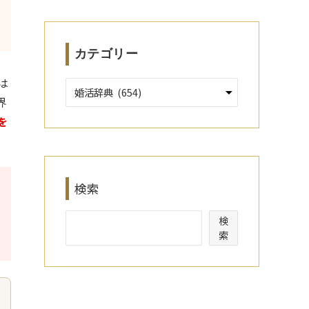
ブ
カテゴリー
は
界
を
検索
検
索