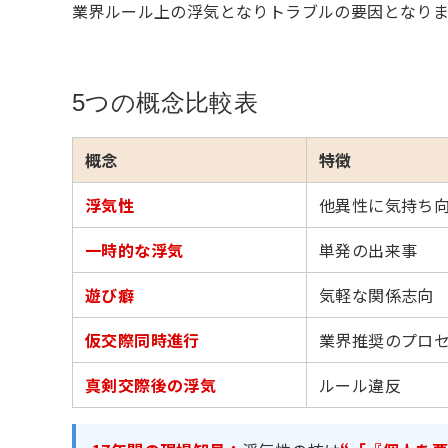
業界ルール上の浮気となりトラブルの要因となりま
5つの概念比較表
概念
特徴
浮気性
他異性に気持ち
一時的な浮気
単発の出来事
遊び癖
気軽な関係志向
仮交際同時進行
業界推奨のプロ
真剣交際後の浮気
ルール違反