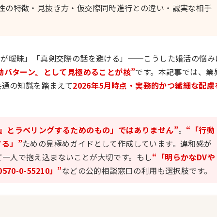
気性の特徴・見抜き方・仮交際同時進行との違い・誠実な相手
定が曖昧」「真剣交際の話を避ける」──こうした婚活の悩み
動パターン』として見極めることが核”
です。本記事では、業
共通の知識を踏まえて
2026年5月時点・実務的かつ繊細な配慮
性』とラベリングするためのもの」ではありません”
。
“「行動
る」”
ための見極めガイドとして作成しています。違和感が
ど一人で抱え込まないことが大切です。もし
“「明らかなDVや
70-0-55210」”
などの公的相談窓口の利用も選択肢です。