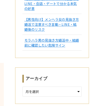
LINE・会話・デートで分かる本気
の好意
【男性向け】メンヘラ女の見抜き方
婚活で注意すべき言動・LINE・結
婚後のリスク
モラハラ男の見抜き方婚活中・結婚
前に確認したい危険サイン
アーカイブ
ア
ー
カ
イ