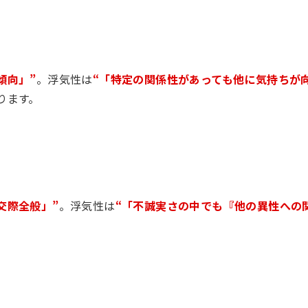
傾向」”
。浮気性は
“「特定の関係性があっても他に気持ちが
ります。
交際全般」”
。浮気性は
“「不誠実さの中でも『他の異性への