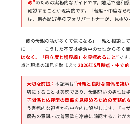
め”
のための実務的なガイドです。婚活で違和
確認することが現実的です。「軽度〜中度なら
は、業界歴17年のフォリパートナーが、見極め
「彼の母親の話が多くて気になる」「親と相談し
に…」──こうした不安は婚活中の女性から多く聞
はなく、「自立度と境界線」を見極めること”
です
点と現場の知見を踏まえて
2026年5月時点・中立
大切な前提：
本記事は
“母親と良好な関係を築い
切にすることは美徳であり、母親思いの男性は
子関係と依存型の関係を見極めるための実務的な
う客観的な視点から中立的に解説します。「マ
優先の意識・改善意欲を冷静に確認することが