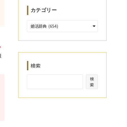
カテゴリー
で
視
検索
検
索