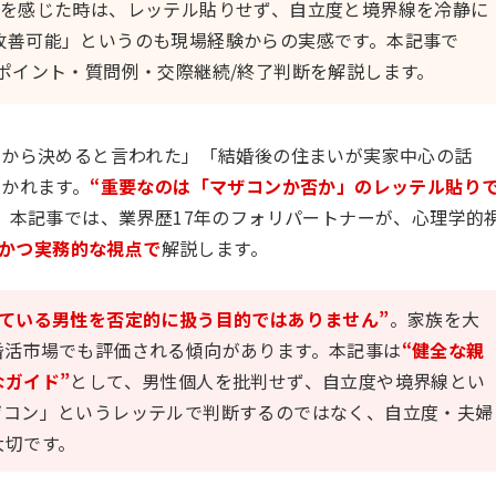
感を感じた時は、レッテル貼りせず、自立度と境界線を冷静に
改善可能」というのも現場経験からの実感です。本記事で
ポイント・質問例・交際継続/終了判断を解説します。
てから決めると言われた」「結婚後の住まいが実家中心の話
かれます。
“重要なのは「マザコンか否か」のレッテル貼り
。本記事では、業界歴17年のフォリパートナーが、心理学的
的かつ実務的な視点で
解説します。
ている男性を否定的に扱う目的ではありません”
。家族を大
婚活市場でも評価される傾向があります。本記事は
“健全な親
ガイド”
として、男性個人を批判せず、自立度や境界線とい
ザコン」というレッテルで判断するのではなく、自立度・夫婦
大切です。