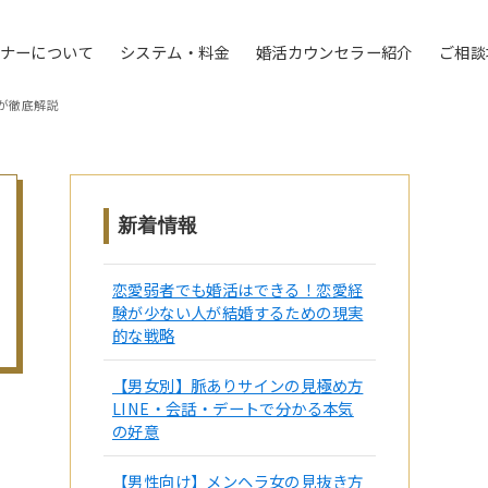
トナーについて
システム・料金
婚活カウンセラー紹介
ご相談
が徹底解説
新着情報
恋愛弱者でも婚活はできる！恋愛経
験が少ない人が結婚するための現実
的な戦略
【男女別】脈ありサインの見極め方
LINE・会話・デートで分かる本気
の好意
【男性向け】メンヘラ女の見抜き方