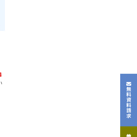
精
い
無料資料請求