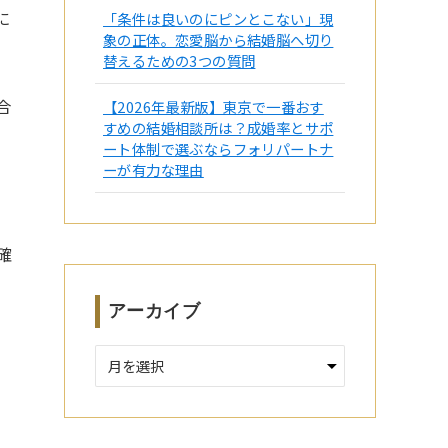
に
「条件は良いのにピンとこない」現
象の正体。恋愛脳から結婚脳へ切り
替えるための3つの質問
合
【2026年最新版】東京で一番おす
すめの結婚相談所は？成婚率とサポ
ート体制で選ぶならフォリパートナ
ーが有力な理由
確
アーカイブ
ア
ー
カ
イ
ブ