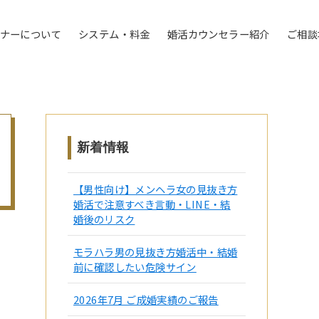
トナーについて
システム・料金
婚活カウンセラー紹介
ご相談
新着情報
【男性向け】メンヘラ女の見抜き方
婚活で注意すべき言動・LINE・結
婚後のリスク
モラハラ男の見抜き方婚活中・結婚
前に確認したい危険サイン
2026年7月 ご成婚実績のご報告