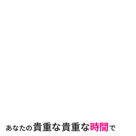
貴重な貴重な
時間
あなたの
で