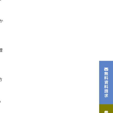
か
理
無料資料請求
方
い