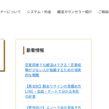
トナーについて
システム・料金
婚活カウンセラー紹介
ご相談
新着情報
恋愛弱者でも婚活はできる！恋愛経
験が少ない人が結婚するための現実
的な戦略
【男女別】脈ありサインの見極め方
LINE・会話・デートで分かる本気
の好意
【男性向け】メンヘラ女の見抜き方