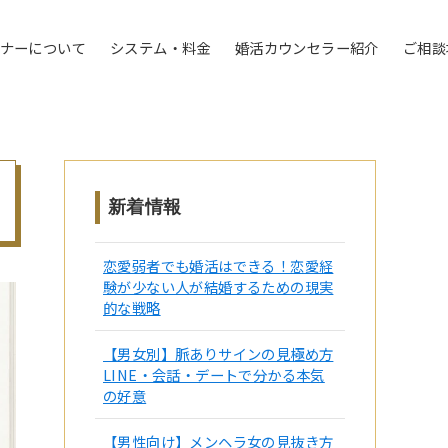
トナーについて
システム・料金
婚活カウンセラー紹介
ご相談
新着情報
恋愛弱者でも婚活はできる！恋愛経
験が少ない人が結婚するための現実
的な戦略
【男女別】脈ありサインの見極め方
LINE・会話・デートで分かる本気
の好意
【男性向け】メンヘラ女の見抜き方