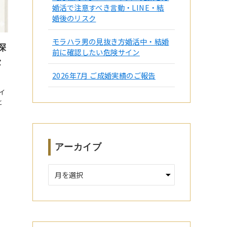
婚活で注意すべき言動・LINE・結
婚後のリスク
モラハラ男の見抜き方婚活中・結婚
深
前に確認したい危険サイン
セ
2026年7月 ご成婚実績のご報告
イ
と
アーカイブ
ア
ー
カ
イ
ブ