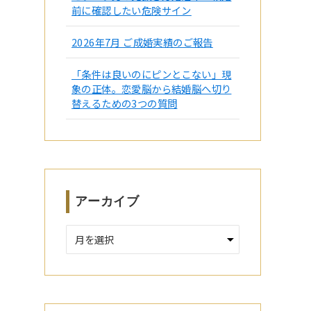
前に確認したい危険サイン
2026年7月 ご成婚実績のご報告
「条件は良いのにピンとこない」現
象の正体。恋愛脳から結婚脳へ切り
替えるための3つの質問
アーカイブ
ア
ー
カ
イ
ブ