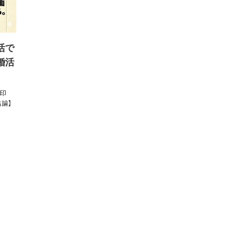
活で
婚活
印
結論】