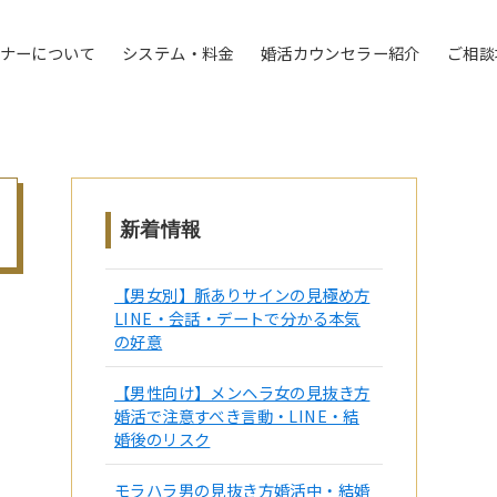
トナーについて
システム・料金
婚活カウンセラー紹介
ご相談
新着情報
【男女別】脈ありサインの見極め方
LINE・会話・デートで分かる本気
の好意
【男性向け】メンヘラ女の見抜き方
婚活で注意すべき言動・LINE・結
婚後のリスク
モラハラ男の見抜き方婚活中・結婚