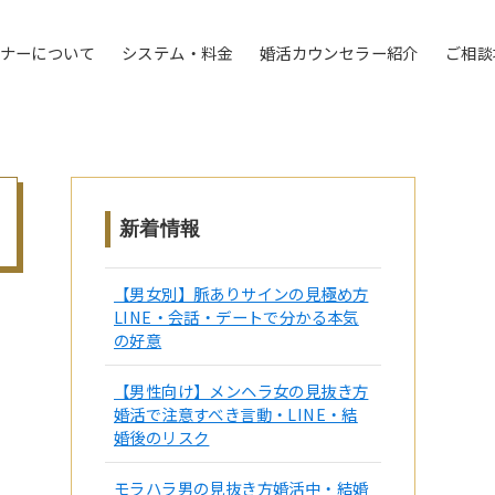
トナーについて
システム・料金
婚活カウンセラー紹介
ご相談
新着情報
【男女別】脈ありサインの見極め方
LINE・会話・デートで分かる本気
の好意
【男性向け】メンヘラ女の見抜き方
婚活で注意すべき言動・LINE・結
婚後のリスク
モラハラ男の見抜き方婚活中・結婚