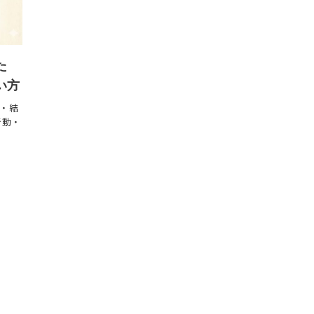
た
い方
・結
行動・