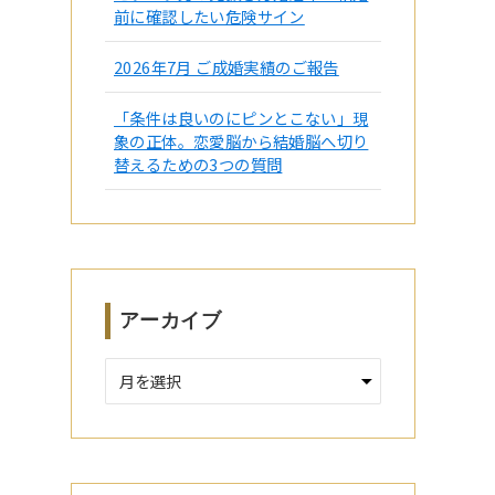
前に確認したい危険サイン
2026年7月 ご成婚実績のご報告
「条件は良いのにピンとこない」現
象の正体。恋愛脳から結婚脳へ切り
替えるための3つの質問
アーカイブ
ア
ー
カ
イ
ブ