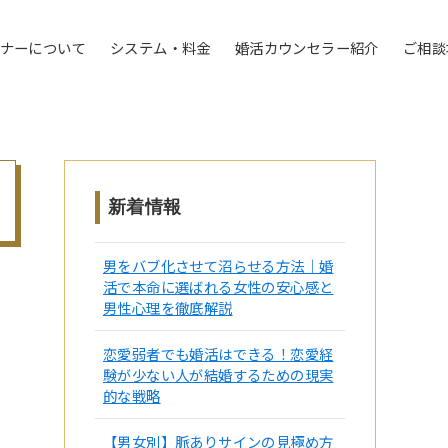
トナーについて
システム・料金
婚活カウンセラー紹介
ご相談
新着情報
男をバブ化させて沼らせる方法｜婚
活で本命に選ばれる女性の安心感と
男性心理を徹底解説
恋愛弱者でも婚活はできる！恋愛経
験が少ない人が結婚するための現実
的な戦略
【男女別】脈ありサインの見極め方