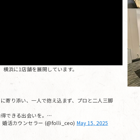
、横浜に1店舗を展開しています。
」に寄り添い、一人で抱え込まず、プロと二人三脚
納得できる出会いを。…
ウンセラー (@folli_ceo)
May 15, 2025