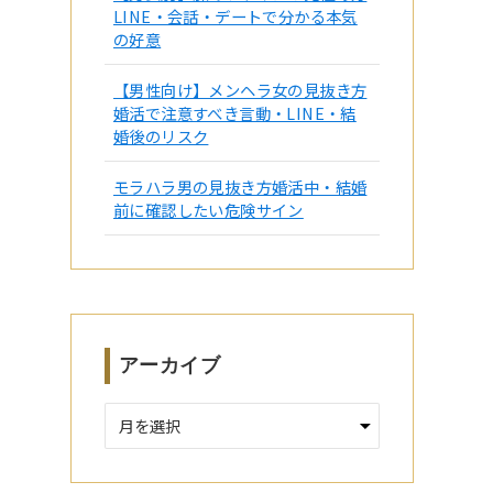
LINE・会話・デートで分かる本気
の好意
【男性向け】メンヘラ女の見抜き方
婚活で注意すべき言動・LINE・結
婚後のリスク
モラハラ男の見抜き方婚活中・結婚
前に確認したい危険サイン
アーカイブ
ア
ー
カ
イ