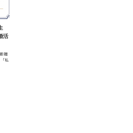
生
婚活
距離
】「私