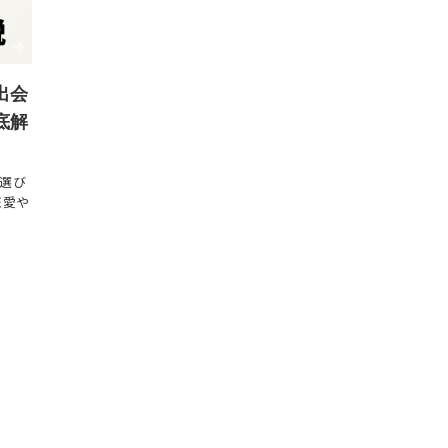
出会
底解
選び
恋愛や