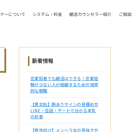
トナーについて
システム・料金
婚活カウンセラー紹介
ご相談
新着情報
恋愛弱者でも婚活はできる！恋愛経
験が少ない人が結婚するための現実
的な戦略
【男女別】脈ありサインの見極め方
LINE・会話・デートで分かる本気
の好意
【男性向け】メンヘラ女の見抜き方