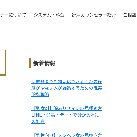
トナーについて
システム・料金
婚活カウンセラー紹介
ご相談
新着情報
恋愛弱者でも婚活はできる！恋愛経
験が少ない人が結婚するための現実
的な戦略
【男女別】脈ありサインの見極め方
LINE・会話・デートで分かる本気
の好意
【男性向け】メンヘラ女の見抜き方