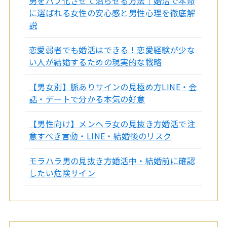
男をバブ化させて沼らせる方法｜婚活で本命
に選ばれる女性の安心感と男性心理を徹底解
説
恋愛弱者でも婚活はできる！恋愛経験が少な
い人が結婚するための現実的な戦略
【男女別】脈ありサインの見極め方LINE・会
話・デートで分かる本気の好意
【男性向け】メンヘラ女の見抜き方婚活で注
意すべき言動・LINE・結婚後のリスク
モラハラ男の見抜き方婚活中・結婚前に確認
したい危険サイン