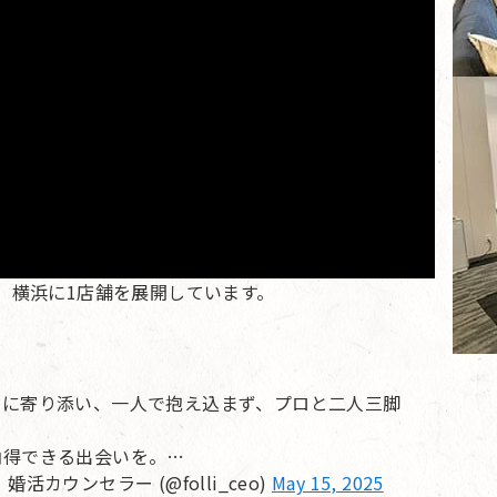
、横浜に1店舗を展開しています。
」に寄り添い、一人で抱え込まず、プロと二人三脚
納得できる出会いを。…
ウンセラー (@folli_ceo)
May 15, 2025