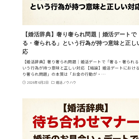
【婚活辞典】奢り奢られ問題｜婚活デートで
る・奢られる」という行為が持つ意味と正し
応
【婚活辞典】奢り奢られ問題｜婚活デートで「奢る・奢られる
いう行為が持つ意味と正しい対応 【結論】婚活デートにおけ
り奢られ問題」の本質は「お金の行動が・…
2026年6月2日
婚活ノウハウ