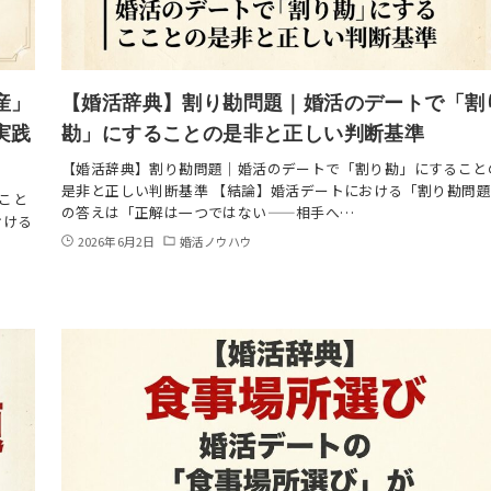
産」
【婚活辞典】割り勘問題｜婚活のデートで「割
実践
勘」にすることの是非と正しい判断基準
【婚活辞典】割り勘問題｜婚活のデートで「割り勘」にすること
是非と正しい判断基準 【結論】婚活デートにおける「割り勘問
こと
の答えは「正解は一つではない——相手へ…
おける
2026年6月2日
婚活ノウハウ