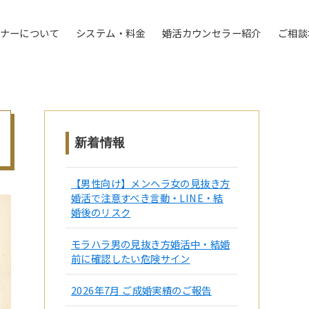
トナーについて
システム・料金
婚活カウンセラー紹介
ご相談
新着情報
【男性向け】メンヘラ女の見抜き方
婚活で注意すべき言動・LINE・結
婚後のリスク
モラハラ男の見抜き方婚活中・結婚
前に確認したい危険サイン
2026年7月 ご成婚実績のご報告