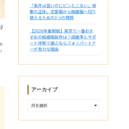
「条件は良いのにピンとこない」現
象の正体。恋愛脳から結婚脳へ切り
替えるための3つの質問
り
【2026年最新版】東京で一番おす
すめの結婚相談所は？成婚率とサポ
ート体制で選ぶならフォリパートナ
の
ーが有力な理由
題」
アーカイブ
ア
ー
カ
イ
ブ