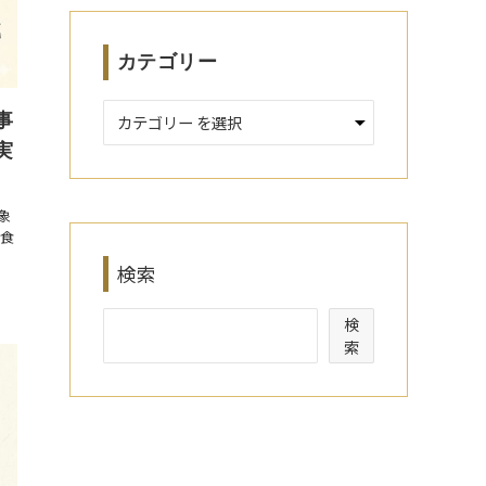
カテゴリー
事
実
象
「食
検索
検
索