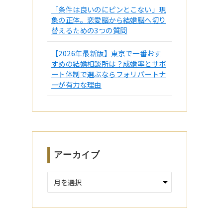
「条件は良いのにピンとこない」現
象の正体。恋愛脳から結婚脳へ切り
替えるための3つの質問
【2026年最新版】東京で一番おす
すめの結婚相談所は？成婚率とサポ
ート体制で選ぶならフォリパートナ
ーが有力な理由
アーカイブ
ア
ー
カ
イ
ブ