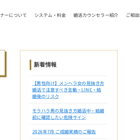
トナーについて
システム・料金
婚活カウンセラー紹介
ご相談
新着情報
【男性向け】メンヘラ女の見抜き方
婚活で注意すべき言動・LINE・結
婚後のリスク
モラハラ男の見抜き方婚活中・結婚
前に確認したい危険サイン
2026年7月 ご成婚実績のご報告