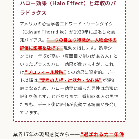
ハロー効果（Halo Effect）と年収のパ
ラドックス
アメリカの心理学者エドワード・ソーンダイク
（Edward Thorndike）が1920年に提唱した認
知バイアス。
“一つの目立つ特徴が、人物全体の
評価に影響を及ぼす”
現象を指します。婚活シー
ンでは「年収が高い→真面目で能力がある人」と
いったプラスのハロー効果が働きますが、これ
は
“プロフィール段階”
での効果に限定的。デー
ト以降は
“実際の人柄・対話力・安心感”
が評価
軸になるため、ハロー効果に頼った男性は急激に
評価を落とすことがあります。番組の30人の男性
たちも、デート後に評価が変動する場面が多発し
ています。
業界17年の現場感覚から──
“選ばれる力＝条件