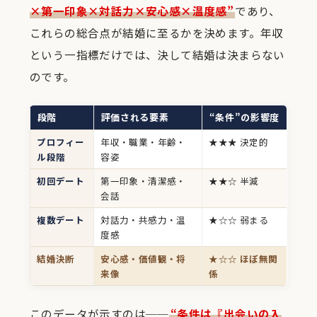
×第一印象×対話力×安心感×温度感”
であり、
これらの総合点が結婚に至るかを決めます。年収
という一指標だけでは、決して結婚は決まらない
のです。
段階
評価される要素
“条件”の影響度
プロフィー
年収・職業・年齢・
★★★ 決定的
ル段階
容姿
初回デート
第一印象・清潔感・
★★☆ 半減
会話
複数デート
対話力・共感力・温
★☆☆ 弱まる
度感
結婚決断
安心感・価値観・将
★☆☆ ほぼ無関
来像
係
このデータが示すのは──
“条件は『出会いの入