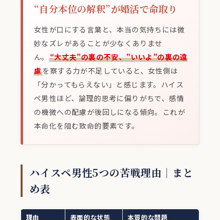
“自分本位の解釈”が婚活で命取り
女性が口にする言葉と、本当の気持ちには微
妙なズレがあることが少なくありませ
ん。
“大丈夫”の裏の不安、”いいよ”の裏の遠
慮
を察する力が不足していると、女性側は
「分かってもらえない」と感じます。ハイス
ペ男性ほど、論理的思考に偏りがちで、感情
の機微への配慮が後回しになる傾向。これが
本命化を阻む致命的要素です。
ハイスペ男性5つの苦戦理由｜まと
め表
理由
表面的な状態
本質的な問題