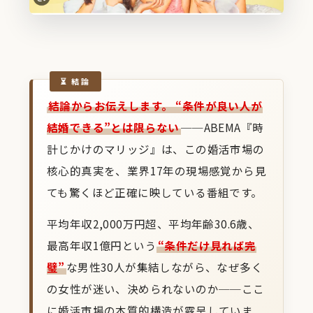
結論からお伝えします。
“条件が良い人が
結婚できる”とは限らない
──ABEMA『時
計じかけのマリッジ』は、この婚活市場の
核心的真実を、業界17年の現場感覚から見
ても驚くほど正確に映している番組です。
平均年収2,000万円超、平均年齢30.6歳、
最高年収1億円という
“条件だけ見れば完
璧”
な男性30人が集結しながら、なぜ多く
の女性が迷い、決められないのか──ここ
に婚活市場の本質的構造が露呈していま