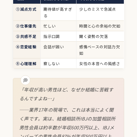
①減点方式
期待値が高すぎ
少しのミスで急減点
る
②仕事優先
忙しい
時間と心の余裕の欠如
③共感不足
指示口調
聞く姿勢の欠落
④恋愛経験
会話が固い
感情ベースの対話力欠
如
⑤心理理解
察しない
女性の本音への鈍感さ
「年収が高い男性ほど、なぜか結婚に苦戦す
るんですよね…」
──業界17年の現場で、これは本当によく聞
く声です。実は、結婚相談所IBJの加盟相談所
男性会員は約半数が年収600万円以上、IBJメ
ンバーズの男性会員87%が年収500万円以上