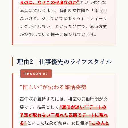
るのに、なぜこの程度なのか”
という強烈な
減点に変わります。番組の女性陣も「年収は
高いけど、話していて緊張する」「フィーリ
ングが合わない」といった発言で、減点方式
が機能している様子が描かれています。
理由2｜仕事優先のライフスタイル
REASON 02
“忙しい”が伝わる婚活姿勢
高年収を維持するには、相応の労働時間が必
要です。結果として
“返信が遅い””デートの
予定が取れない””疲れた表情でデートに現れ
る”
といった現象が頻発。女性側は
“この人と