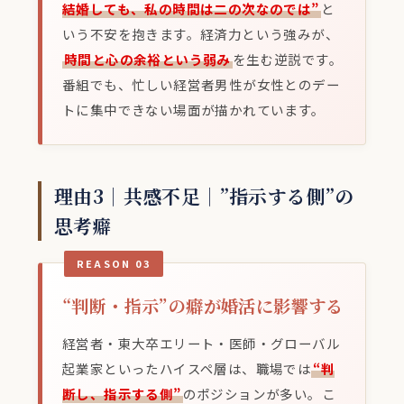
結婚しても、私の時間は二の次なのでは”
と
いう不安を抱きます。経済力という強みが、
時間と心の余裕という弱み
を生む逆説です。
番組でも、忙しい経営者男性が女性とのデー
トに集中できない場面が描かれています。
理由3｜共感不足｜”指示する側”の
思考癖
REASON 03
“判断・指示”の癖が婚活に影響する
経営者・東大卒エリート・医師・グローバル
起業家といったハイスペ層は、職場では
“判
断し、指示する側”
のポジションが多い。こ