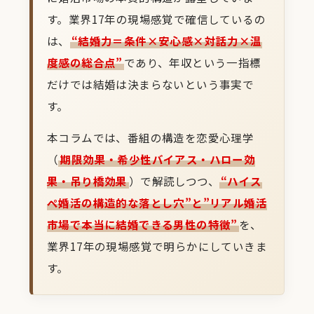
す。業界17年の現場感覚で確信しているの
は、
“結婚力＝条件×安心感×対話力×温
度感の総合点”
であり、年収という一指標
だけでは結婚は決まらないという事実で
す。
本コラムでは、番組の構造を恋愛心理学
（
期限効果・希少性バイアス・ハロー効
果・吊り橋効果
）で解読しつつ、
“ハイス
ペ婚活の構造的な落とし穴”と”リアル婚活
市場で本当に結婚できる男性の特徴”
を、
業界17年の現場感覚で明らかにしていきま
す。