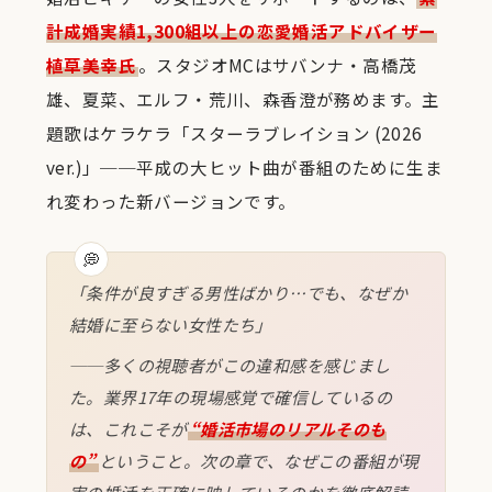
計成婚実績1,300組以上の恋愛婚活アドバイザー
植草美幸氏
。スタジオMCはサバンナ・高橋茂
雄、夏菜、エルフ・荒川、森香澄が務めます。主
題歌はケラケラ「スターラブレイション (2026
ver.)」──平成の大ヒット曲が番組のために生ま
れ変わった新バージョンです。
「条件が良すぎる男性ばかり…でも、なぜか
結婚に至らない女性たち」
──多くの視聴者がこの違和感を感じまし
た。業界17年の現場感覚で確信しているの
は、これこそが
“婚活市場のリアルそのも
の”
ということ。次の章で、なぜこの番組が現