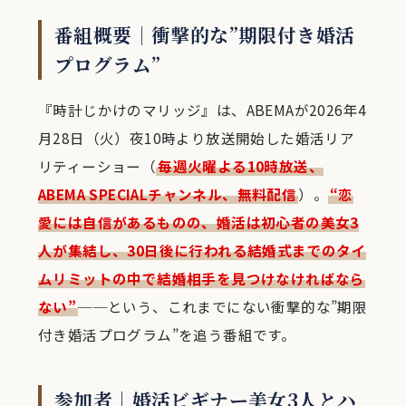
番組概要｜衝撃的な”期限付き婚活
プログラム”
『時計じかけのマリッジ』は、ABEMAが2026年4
月28日（火）夜10時より放送開始した婚活リア
リティーショー（
毎週火曜よる10時放送、
ABEMA SPECIALチャンネル、無料配信
）。
“恋
愛には自信があるものの、婚活は初心者の美女3
人が集結し、30日後に行われる結婚式までのタイ
ムリミットの中で結婚相手を見つけなければなら
ない”
──という、これまでにない衝撃的な”期限
付き婚活プログラム”を追う番組です。
参加者｜婚活ビギナー美女3人とハ