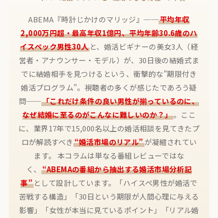
ABEMA『時計じかけのマリッジ』──
平均年収
2,000万円超・最高年収1億円、平均年齢30.6歳のハ
イスペック男性30人
と、婚活ビギナーの美女3人（経
営者・アナウンサー・モデル）が、30日後の結婚式ま
でに結婚相手を見つけるという、衝撃的な”期限付き
婚活プログラム”。視聴者の多くが感じたであろう疑
問──
「これだけ条件の良い男性が揃っているのに、
なぜ結婚に至るのがこんなに難しいのか？」
。ここ
に、業界17年で15,000名以上の婚活相談を見てきたプ
ロが解読すべき
“婚活市場のリアル”
が凝縮されてい
ます。 本コラムは単なる番組レビューではな
く、
“ABEMAの番組から抽出する婚活市場分析記
事”
として設計しています。「ハイスペ男性が婚活で
苦戦する構造」「30日という期限が人間心理に与える
影響」「女性が本当に見ているポイント」「リアル婚