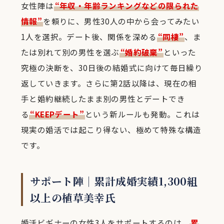
女性陣は
“年収・年齢ランキングなどの限られた
情報”
を頼りに、男性30人の中から会ってみたい
1人を選択。デート後、関係を深める
“同棲”
、ま
たは別れて別の男性を選ぶ
“婚約破棄”
といった
究極の決断を、30日後の結婚式に向けて毎日繰り
返していきます。さらに第2話以降は、現在の相
手と婚約継続したまま別の男性とデートでき
る
“KEEPデート”
という新ルールも発動。これは
現実の婚活では起こり得ない、極めて特殊な構造
です。
サポート陣｜累計成婚実績1,300組
以上の植草美幸氏
婚活ビギナーの女性3人をサポートするのは、
累