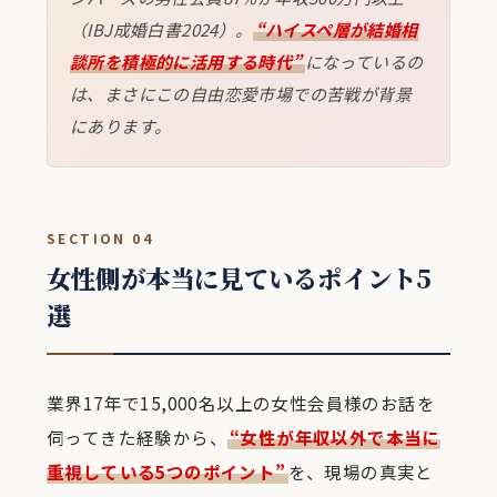
（IBJ成婚白書2024）。
“ハイスペ層が結婚相
談所を積極的に活用する時代”
になっているの
は、まさにこの自由恋愛市場での苦戦が背景
にあります。
SECTION 04
女性側が本当に見ているポイント5
選
業界17年で15,000名以上の女性会員様のお話を
伺ってきた経験から、
“女性が年収以外で本当に
重視している5つのポイント”
を、現場の真実と