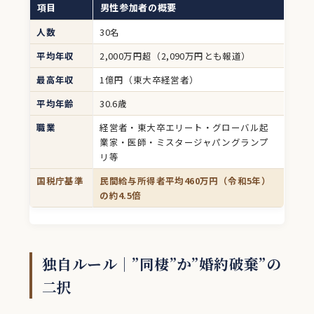
項目
男性参加者の概要
人数
30名
平均年収
2,000万円超（2,090万円とも報道）
最高年収
1億円（東大卒経営者）
平均年齢
30.6歳
職業
経営者・東大卒エリート・グローバル起
業家・医師・ミスタージャパングランプ
リ等
国税庁基準
民間給与所得者平均460万円（令和5年）
の約4.5倍
独自ルール｜”同棲”か”婚約破棄”の
二択