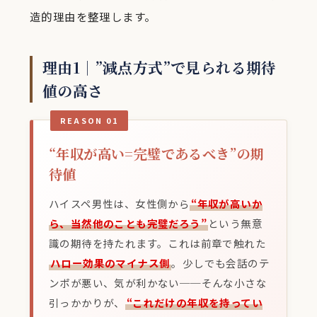
造的理由を整理します。
理由1｜”減点方式”で見られる期待
値の高さ
REASON 01
“年収が高い=完璧であるべき”の期
待値
ハイスペ男性は、女性側から
“年収が高いか
ら、当然他のことも完璧だろう”
という無意
識の期待を持たれます。これは前章で触れた
ハロー効果のマイナス側
。少しでも会話のテ
ンポが悪い、気が利かない──そんな小さな
引っかかりが、
“これだけの年収を持ってい