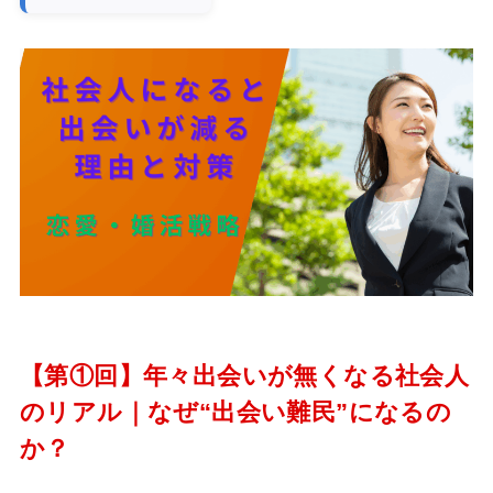
【第①回】年々出会いが無くなる社会人
のリアル｜なぜ“出会い難民”になるの
か？