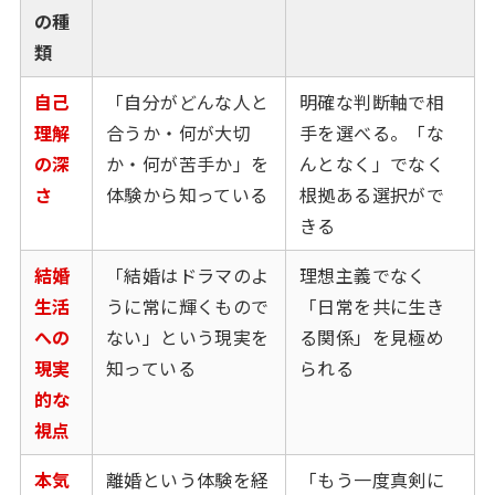
の種
類
自己
「自分がどんな人と
明確な判断軸で相
理解
合うか・何が大切
手を選べる。「な
の深
か・何が苦手か」を
んとなく」でなく
さ
体験から知っている
根拠ある選択がで
きる
結婚
「結婚はドラマのよ
理想主義でなく
生活
うに常に輝くもので
「日常を共に生き
への
ない」という現実を
る関係」を見極め
現実
知っている
られる
的な
視点
本気
離婚という体験を経
「もう一度真剣に