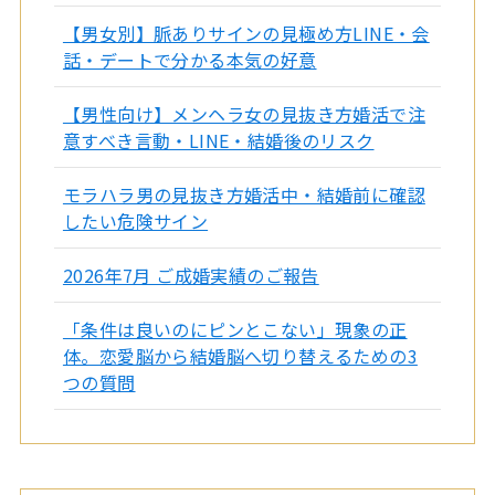
【男女別】脈ありサインの見極め方LINE・会
話・デートで分かる本気の好意
【男性向け】メンヘラ女の見抜き方婚活で注
意すべき言動・LINE・結婚後のリスク
モラハラ男の見抜き方婚活中・結婚前に確認
したい危険サイン
2026年7月 ご成婚実績のご報告
「条件は良いのにピンとこない」現象の正
体。恋愛脳から結婚脳へ切り替えるための3
つの質問