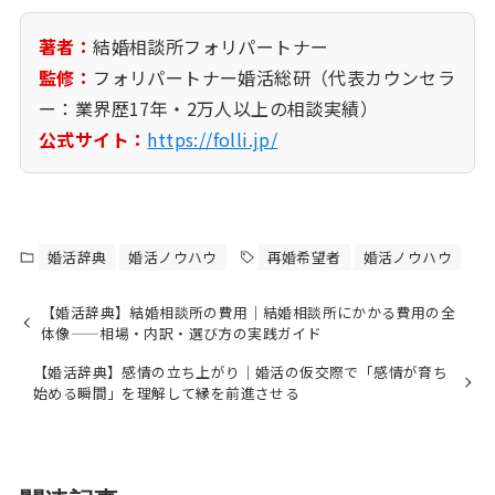
著者：
結婚相談所フォリパートナー
監修：
フォリパートナー婚活総研（代表カウンセラ
ー：業界歴17年・2万人以上の相談実績）
公式サイト：
https://folli.jp/
婚活辞典
婚活ノウハウ
再婚希望者
婚活ノウハウ
【婚活辞典】結婚相談所の費用｜結婚相談所にかかる費用の全
体像——相場・内訳・選び方の実践ガイド
【婚活辞典】感情の立ち上がり｜婚活の仮交際で「感情が育ち
始める瞬間」を理解して縁を前進させる