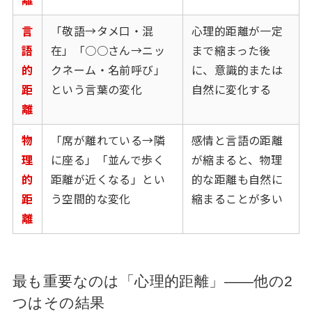
言
「敬語→タメ口・混
心理的距離が一定
語
在」「○○さん→ニッ
まで縮まった後
的
クネーム・名前呼び」
に、意識的または
距
という言葉の変化
自然に変化する
離
物
「席が離れている→隣
感情と言語の距離
理
に座る」「並んで歩く
が縮まると、物理
的
距離が近くなる」とい
的な距離も自然に
距
う空間的な変化
縮まることが多い
離
最も重要なのは「心理的距離」——他の2
つはその結果