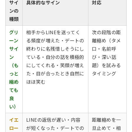
サイ
具体的なサイン
対応
ンの
種類
グリ
相手からLINEを送ってく
次の段階の距
ーン
る頻度が増えた・デートの
離縮め（タメ
サイ
終わりに名残惜しそうにし
口・名前呼
ン
ている・自分の話を積極的
び・深い話
（も
にしてくれる・笑顔が増え
題）を試みる
っと
た・目が合ったとき自然に
タイミング
縮め
ほほ笑む
ても
良
い）
イエ
LINEの返信が遅い・内容
距離縮めを一
ロー
が短くなった・デートでの
旦止めて・相