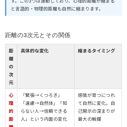
す。この3つは連動しており、心理的距離が縮まる
と言語的・物理的距離も自然に縮まります。
距離の3次元とその関係
距
具体的な変化
縮まるタイミング
離
の
次
元
心
「緊張→くつろぎ」
感情が育つにつれ
理
「遠慮→自然体」「知
て自然に変化。自
的
らない人→信頼できる
己開示の深まりが
距
人」という内面の変化
最大の触媒
離