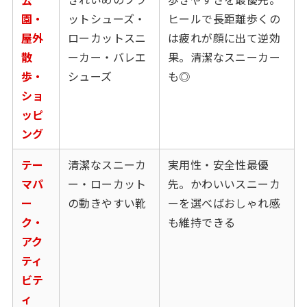
園・
ットシューズ・
ヒールで長距離歩くの
屋外
ローカットスニ
は疲れが顔に出て逆効
散
ーカー・バレエ
果。清潔なスニーカー
歩・
シューズ
も◎
ショ
ッピ
ング
テー
清潔なスニーカ
実用性・安全性最優
マパ
ー・ローカット
先。かわいいスニーカ
ー
の動きやすい靴
ーを選べばおしゃれ感
ク・
も維持できる
アク
ティ
ビテ
ィ