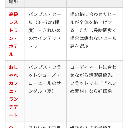
場所
高級
パンプス・ヒー
場の格に合わせたヒー
レス
ル（3〜7cm程
ルが全体を格上げす
トラ
度）・きれいめ
る。ただし長時間歩く
ン・
のポインテッド
場合は疲れないヒール
ホテ
トゥ
高を選ぶ
ル
おし
パンプス・フラ
コーディネートに合わ
ゃれ
ットシューズ・
せながら清潔感優先。
カフ
ローヒールのサ
フラットでも「きれい
ェ・
ンダル（夏）
め素材」なら好印象
ラン
チデ
ート
公
きれいめのフラ
歩きやすさを最優先。