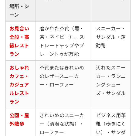
場所・シ
ーン
お見合い
磨かれた革靴（黒・
スニーカー・
全般・高
茶・ネイビー）。ス
サンダル・運
級レスト
トレートチップやプ
動靴
ラン
レーントゥが万能
おしゃれ
革靴またはきれいめ
汚れたスニー
カフェ・
のレザースニーカ
カー・ランニ
カジュア
ー・ローファー
ングシュー
ルレスト
ズ・サンダル
ラン
公園・屋
きれいめのスニーカ
ビジネス用革
外散歩
ー（清潔な状態）・
靴（歩きにく
ローファー
い）・サンダ