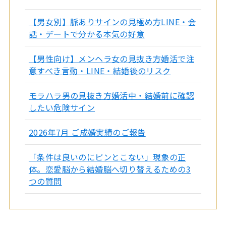
【男女別】脈ありサインの見極め方LINE・会
話・デートで分かる本気の好意
【男性向け】メンヘラ女の見抜き方婚活で注
意すべき言動・LINE・結婚後のリスク
モラハラ男の見抜き方婚活中・結婚前に確認
したい危険サイン
2026年7月 ご成婚実績のご報告
「条件は良いのにピンとこない」現象の正
体。恋愛脳から結婚脳へ切り替えるための3
つの質問