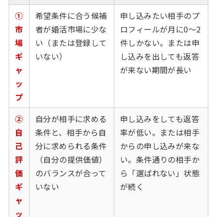
①
希望条件に合う候補
申し込みたい相手のプ
市
者が婚活市場に少な
ロフィールが月に0〜2
場
い（または登録して
件しかない。または申
ギ
いない）
し込みを出しても返答
ャ
が来ない期間が長い
ッ
プ
②
自分が相手に求める
申し込みをしても返答
自
条件と、相手から自
率が低い。または相手
己
分に求められる条件
からの申し込みが来な
評
（自分の提供価値）
い。条件通りの相手か
価
のバランスが合って
ら「選ばれない」状態
ギ
いない
が続く
ャ
ッ