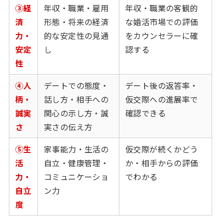
③経
年収・職業・雇用
年収・職業の客観的
済
形態・将来の経済
な婚活市場での評価
力・
的な安定性の見通
をカウンセラーに確
安定
し
認する
性
④人
デートでの態度・
デート後の返答率・
柄・
話し方・相手への
仮交際への進展率で
誠実
関心の示し方・誠
確認できる
さ
実さの伝え方
⑤生
家事能力・生活の
仮交際が続くかどう
活
自立・健康管理・
か・相手からの評価
力・
コミュニケーショ
でわかる
自立
ン力
度