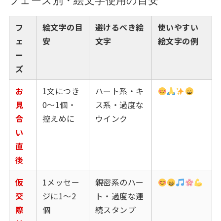
フェーズ別・絵文字使用の目安
フ
絵文字の目
避けるべき絵
使いやすい
ェ
安
文字
絵文字の例
ー
ズ
お
1文につき
ハート系・キ
見
0〜1個・
ス系・過度な
合
控えめに
ウインク
い
直
後
仮
1メッセー
親密系のハー
交
ジに1〜2
ト・過度な連
際
個
続スタンプ