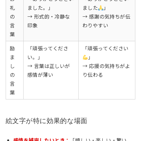
礼
ました。」
ました
」
の
→ 形式的・冷静な
→ 感謝の気持ちが伝
言
印象
わりやすい
葉
励
「頑張ってくださ
「頑張ってください
ま
い。」
」
し
→ 言葉は正しいが
→ 応援の気持ちがよ
の
感情が薄い
り伝わる
言
葉
絵文字が特に効果的な場面
感情を補完したいとき：
「嬉しい・楽しい・驚い