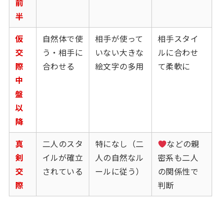
前
半
仮
自然体で使
相手が使って
相手スタイ
交
う・相手に
いない大きな
ルに合わせ
際
合わせる
絵文字の多用
て柔軟に
中
盤
以
降
真
二人のスタ
特になし（二
などの親
剣
イルが確立
人の自然なル
密系も二人
交
されている
ールに従う）
の関係性で
際
判断