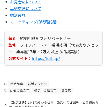
お見合いについて
真剣交際について
婚活疲れ
マーケティング的戦略婚活
著者：
結婚相談所フォリパートナー
監修：
フォリパートナー婚活総研（代表カウンセラ
ー：業界歴17年・2万人以上の相談実績）
公式サイト：
https://folli.jp/
婚活辞典
婚活ノウハウ
LINEの絵文字
婚活中の絵文字
温度感
【婚活辞典】LINEの終わらせ方｜婚活中のLINEを「どう締める
か」が次への期待感を作る